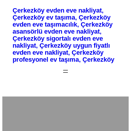
Çerkezköy evden eve nakliyat,
İçeriğe
Çerkezköy ev taşıma, Çerkezköy
geç
evden eve taşımacılık, Çerkezköy
asansörlü evden eve nakliyat,
Çerkezköy sigortalı evden eve
nakliyat, Çerkezköy uygun fiyatlı
evden eve nakliyat, Çerkezköy
profesyonel ev taşıma, Çerkezköy
Fiyatlandırma / Teklif Al