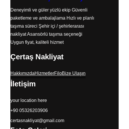
Deneyimli ve güler yüzlü ekip Güvenli
paketleme ve ambalajlama Hızlı ve planlı
taşıma süreci Şehir içi / şehirlerarası
nakliyat Asansörlü taşıma seçeneği
Uygun fiyat, kaliteli hizmet
Çertaş Nakliyat
Hakkımızda
Hizmetler
Filo
Bize Ulaşın
İletişim
your location here
+90 05326203906
certasnakliyat@gmail.com