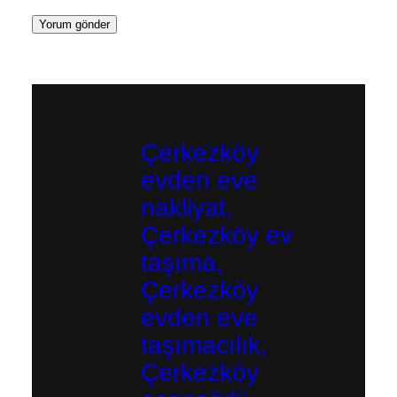
Çerkezköy
evden eve
nakliyat,
Çerkezköy ev
taşıma,
Çerkezköy
evden eve
taşımacılık,
Çerkezköy