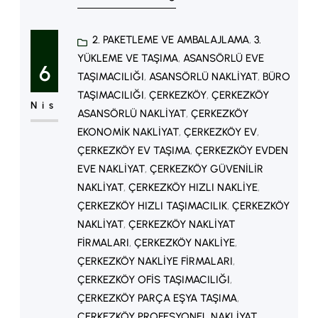
zaman kaybını ve eşya zararlarını
2. PAKETLEME VE AMBALAJLAMA
, 
3.
önlemek için profesyonel nakliye
YÜKLEME VE TAŞIMA
, 
ASANSÖRLÜ EVE
firmalarını tercih etmektedir.
6
TAŞIMACILIĞI
, 
ASANSÖRLÜ NAKLIYAT
, 
BÜRO
Özellikle uzman ekipler ile yapılan
TAŞIMACILIĞI
, 
ÇERKEZKÖY
, 
ÇERKEZKÖY
Nis
taşımacılık işlemleri, müşterilere
ASANSÖRLÜ NAKLIYAT
, 
ÇERKEZKÖY
EKONOMIK NAKLIYAT
, 
ÇERKEZKÖY EV
, 
büyük kolaylık sağlar. Nakliye
ÇERKEZKÖY EV TAŞIMA
, 
ÇERKEZKÖY EVDEN
sürecinin ilk aşaması ekspertiz
EVE NAKLIYAT
, 
ÇERKEZKÖY GÜVENILIR
hizmetidir. Firma yetkilileri
NAKLIYAT
, 
ÇERKEZKÖY HIZLI NAKLIYE
, 
taşınacak eşyaları inceleyerek
ÇERKEZKÖY HIZLI TAŞIMACILIK
, 
ÇERKEZKÖY
NAKLIYAT
, 
ÇERKEZKÖY NAKLIYAT
uygun…
FIRMALARI
, 
ÇERKEZKÖY NAKLIYE
, 
ÇERKEZKÖY NAKLIYE FIRMALARI
, 
ÇERKEZKÖY OFIS TAŞIMACILIĞI
, 
ÇERKEZKÖY PARÇA EŞYA TAŞIMA
, 
ÇERKEZKÖY PROFESYONEL NAKLIYAT