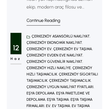
ekip, modern araç filosu ve
zamanında teslimat garantisiyle
Continue Reading
hizmet veriyoruz. yüklerin, eşyaların
ve ticari ürünlerin bir noktadan
ÇERKEZKÖY ASANSÖRLÜ NAKLIYAT
, 
başka bir noktaya güvenli şekilde
ÇERKEZKÖY EKONOMIK NAKLIYAT
, 
ulaştırılmasını sağlayan önemli bir
12
ÇERKEZKÖY EV
, 
ÇERKEZKÖY EV TAŞIMA
, 
hizmet sektörüdür. Günümüzde
ÇERKEZKÖY EVDEN EVE NAKLIYAT
, 
Haz
gelişen lojistik altyapısı sayesinde
ÇERKEZKÖY GÜVENILIR NAKLIYAT
, 
ÇERKEZKÖY HIZLI NAKLIYE
, 
ÇERKEZKÖY
taşımacılıkhizmetleri daha hızlı,
HIZLI TAŞIMACILIK
, 
ÇERKEZKÖY SIGORTALI
güvenli ve ekonomik hale gelmiştir.
TAŞIMACILIK
, 
ÇERKEZKÖY TAŞIMACILIK
, 
Hem bireysel hem de…
ÇERKEZKÖY UYGUN NAKLIYAT FIYATLARI
, 
EŞYA DEPOLAMA
, 
EŞYA PAKETLEME VE
DEPOLAMA
, 
EŞYA TAŞIMA
, 
EŞYA TAŞIMA
FIRMALARI
, 
EV
, 
EV TAŞIMA
, 
EV TAŞIMA