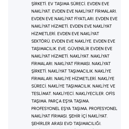
ŞIRKETI
, 
EV TAŞIMA SÜRECI
, 
EVDEN EVE
NAKLIYAT
, 
EVDEN EVE NAKLIYAT FIRMALARI
, 
EVDEN EVE NAKLIYAT FIYATLARI
, 
EVDEN EVE
NAKLIYAT HIZMETI
, 
EVDEN EVE NAKLIYAT
HIZMETLERI
, 
EVDEN EVE NAKLIYAT
SEKTÖRÜ
, 
EVDEN EVE NAKLIYE
, 
EVDEN EVE
TAŞIMACILIK
, 
EVE
, 
GÜVENILIR EVDEN EVE
NAKLIYAT HIZMETI
, 
NAKLIYAT
, 
NAKLIYAT
FIRMALARI
, 
NAKLIYAT FIRMASI
, 
NAKLIYAT
ŞIRKETI
, 
NAKLIYAT TAŞIMACILIK
, 
NAKLIYE
FIRMALARI
, 
NAKLIYE HIZMETLERI
, 
NAKLIYE
SÜRECI
, 
NAKLIYE TAŞIMACILIK
, 
NAKLIYE VE
TESLIMAT
, 
NAKLIYECI
, 
NAKLIYECILER
, 
OFIS
TAŞIMA
, 
PARÇA EŞYA TAŞIMA
, 
PROFESYONEL EŞYA TAŞIMA
, 
PROFESYONEL
NAKLIYAT FIRMASI
, 
ŞEHIR IÇI NAKLIYAT
, 
ŞEHIRLER ARASI EVD TAŞIMACILIĞI
, 