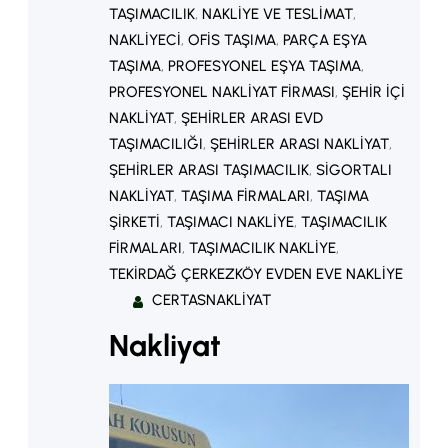
TAŞIMACILIK
, 
NAKLIYE VE TESLIMAT
, 
NAKLIYECI
, 
OFIS TAŞIMA
, 
PARÇA EŞYA
TAŞIMA
, 
PROFESYONEL EŞYA TAŞIMA
, 
PROFESYONEL NAKLIYAT FIRMASI
, 
ŞEHIR IÇI
NAKLIYAT
, 
ŞEHIRLER ARASI EVD
TAŞIMACILIĞI
, 
ŞEHIRLER ARASI NAKLIYAT
, 
ŞEHIRLER ARASI TAŞIMACILIK
, 
SIGORTALI
NAKLIYAT
, 
TAŞIMA FIRMALARI
, 
TAŞIMA
ŞIRKETI
, 
TAŞIMACI NAKLIYE
, 
TAŞIMACILIK
FIRMALARI
, 
TAŞIMACILIK NAKLIYE
, 
TEKIRDAĞ ÇERKEZKÖY EVDEN EVE NAKLIYE
CERTASNAKLIYAT
Nakliyat