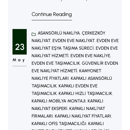
işlemini daha kolay ve sorunsuz
Continue Reading
şekilde tamamlamak mümkündür.
Bu nedenle ev taşımada dikkat
ASANSÖRLÜ NAKLIYA
, 
ÇERKEZKÖY
edilmesi gereken püf noktalarını
NAKLIYAT
, 
EVDEN EVE NAKLIYAT
, 
EVDEN EVE
bilmek büyük önem taşır. Taşınma
23
NAKLIYAT EŞYA TAŞIMA SÜRECI
, 
EVDEN EVE
Planını Önceden Yapın Öncelikle
NAKLIYAT HIZMETI
, 
EVDEN EVE NAKLIYE
, 
May
taşınma tarihini belirleyerek detaylı
EVDEN EVE TAŞIMACILIK
, 
GÜVENILIR EVDEN
EVE NAKLIYAT HIZMETI
, 
KAMYONET
bir plan oluşturmalısınız. Böylece
NAKLIYE FIYATLARI
, 
KAPAKLI ASANSÖRLÜ
son dakika telaşının önüne
TAŞIMACILIK
, 
KAPAKLI EVDEN EVE
geçebilirsiniz. Bunun yanı sıra
TAŞIMACILIK
, 
KAPAKLI HIZLI TAŞIMACILIK
, 
nakliyat…
KAPAKLI MOBILYA MONTAJI
, 
KAPAKLI
NAKLIYAT EKSPERI
, 
KAPAKLI NAKLIYAT
FIRMALARI
, 
KAPAKLI NAKLIYAT FIYATLARI
, 
KAPAKLI OFIS TAŞIMACILIĞI
, 
KAPAKLI