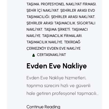
TAŞIMA
, 
PROFESYONEL NAKLIYAT FIRMASI
, 
ŞEHIR IÇI NAKLIYAT
, 
ŞEHIRLER ARASI EVD
TAŞIMACILIĞI
, 
ŞEHIRLER ARASI NAKLIYAT
, 
ŞEHIRLER ARASI TAŞIMACILIK
, 
SIGORTALI
NAKLIYAT
, 
TAŞIMA ŞIRKETI
, 
TAŞIMACI
NAKLIYE
, 
TAŞIMACILIK FIRMALARI
, 
TAŞIMACILIK NAKLIYE
, 
TEKIRDAĞ
ÇERKEZKÖY EVDEN EVE NAKLIYE
CERTASNAKLIYAT
Evden Eve Nakliye
Evden Eve Nakliye hizmetleri,
taşınma sürecini hızlı ve güvenli
hale getiren profesyonel taşımacılık
çözümleridir. Günümüzde birçok
Continue Reading
kişi, taşınma sırasında oluşabilecek