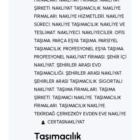
FIRMALARI
, 
NAKLIYAT FIRMASI
, 
NAKLIYAT
ŞIRKETI
, 
NAKLIYAT TAŞIMACILIK
, 
NAKLIYE
FIRMALARI
, 
NAKLIYE HIZMETLERI
, 
NAKLIYE
SÜRECI
, 
NAKLIYE TAŞIMACILIK
, 
NAKLIYE VE
TESLIMAT
, 
NAKLIYECI
, 
NAKLIYECILER
, 
OFIS
TAŞIMA
, 
PARÇA EŞYA TAŞIMA
, 
PARSIYEL
TAŞIMACILIK
, 
PROFESYONEL EŞYA TAŞIMA
, 
PROFESYONEL NAKLIYAT FIRMASI
, 
ŞEHIR IÇI
NAKLIYAT
, 
ŞEHIRLER ARASI EVD
TAŞIMACILIĞI
, 
ŞEHIRLER ARASI NAKLIYAT
, 
ŞEHIRLER ARASI TAŞIMACILIK
, 
SIGORTALI
NAKLIYAT
, 
TAŞIMA FIRMALARI
, 
TAŞIMA
ŞIRKETI
, 
TAŞIMACI NAKLIYE
, 
TAŞIMACILIK
FIRMALARI
, 
TAŞIMACILIK NAKLIYE
, 
TEKIRDAĞ ÇERKEZKÖY EVDEN EVE NAKLIYE
CERTASNAKLIYAT
Taşımacılık