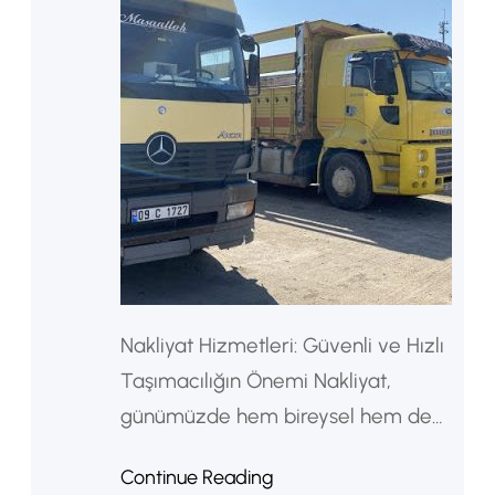
Nakliyat Hizmetleri: Güvenli ve Hızlı
Taşımacılığın Önemi Nakliyat,
günümüzde hem bireysel hem de
kurumsal ihtiyaçların en önemli
Continue Reading
parçalarından biridir. Özellikle