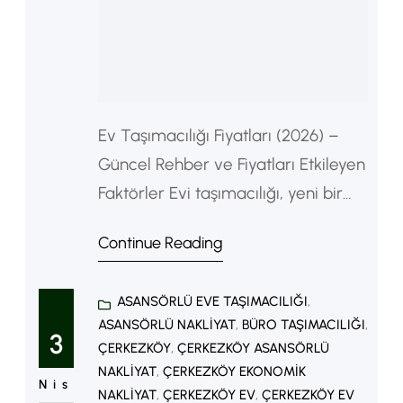
Ev Taşımacılığı Fiyatları (2026) –
Güncel Rehber ve Fiyatları Etkileyen
Faktörler Evi taşımacılığı, yeni bir
başlangıcın en önemli adımlarından
Continue Reading
biridir. Ancak bu süreçte en çok
merak edilen konuların başında evi
ASANSÖRLÜ EVE TAŞIMACILIĞI
, 
taşımacılığı fiyatları gelir. 2026 yılı
ASANSÖRLÜ NAKLIYAT
, 
BÜRO TAŞIMACILIĞI
, 
itibarıyla nakliye ücretleri; mesafe,
3
ÇERKEZKÖY
, 
ÇERKEZKÖY ASANSÖRLÜ
eşya miktarı ve ek hizmetlere göre
NAKLIYAT
, 
ÇERKEZKÖY EKONOMIK
Nis
değişiklik göstermektedir. Bu
NAKLIYAT
, 
ÇERKEZKÖY EV
, 
ÇERKEZKÖY EV