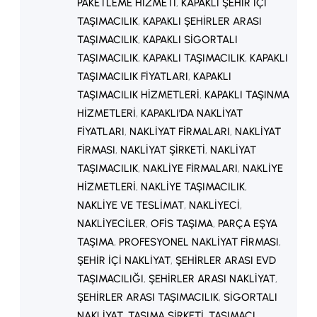
PAKETLEME HIZMETI
, 
KAPAKLI ŞEHIR IÇI
TAŞIMACILIK
, 
KAPAKLI ŞEHIRLER ARASI
TAŞIMACILIK
, 
KAPAKLI SIGORTALI
TAŞIMACILIK
, 
KAPAKLI TAŞIMACILIK
, 
KAPAKLI
TAŞIMACILIK FIYATLARI
, 
KAPAKLI
TAŞIMACILIK HIZMETLERI
, 
KAPAKLI TAŞINMA
HIZMETLERI
, 
KAPAKLI’DA NAKLIYAT
FIYATLARI
, 
NAKLIYAT FIRMALARI
, 
NAKLIYAT
FIRMASI
, 
NAKLIYAT ŞIRKETI
, 
NAKLIYAT
TAŞIMACILIK
, 
NAKLIYE FIRMALARI
, 
NAKLIYE
HIZMETLERI
, 
NAKLIYE TAŞIMACILIK
, 
NAKLIYE VE TESLIMAT
, 
NAKLIYECI
, 
NAKLIYECILER
, 
OFIS TAŞIMA
, 
PARÇA EŞYA
TAŞIMA
, 
PROFESYONEL NAKLIYAT FIRMASI
, 
ŞEHIR IÇI NAKLIYAT
, 
ŞEHIRLER ARASI EVD
TAŞIMACILIĞI
, 
ŞEHIRLER ARASI NAKLIYAT
, 
ŞEHIRLER ARASI TAŞIMACILIK
, 
SIGORTALI
NAKLIYAT
, 
TAŞIMA ŞIRKETI
, 
TAŞIMACI