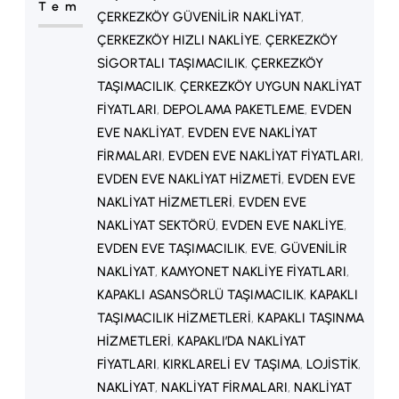
Tem
ÇERKEZKÖY GÜVENILIR NAKLIYAT
, 
ÇERKEZKÖY HIZLI NAKLIYE
, 
ÇERKEZKÖY
SIGORTALI TAŞIMACILIK
, 
ÇERKEZKÖY
TAŞIMACILIK
, 
ÇERKEZKÖY UYGUN NAKLIYAT
FIYATLARI
, 
DEPOLAMA PAKETLEME
, 
EVDEN
EVE NAKLIYAT
, 
EVDEN EVE NAKLIYAT
FIRMALARI
, 
EVDEN EVE NAKLIYAT FIYATLARI
, 
EVDEN EVE NAKLIYAT HIZMETI
, 
EVDEN EVE
NAKLIYAT HIZMETLERI
, 
EVDEN EVE
NAKLIYAT SEKTÖRÜ
, 
EVDEN EVE NAKLIYE
, 
EVDEN EVE TAŞIMACILIK
, 
EVE
, 
GÜVENILIR
NAKLIYAT
, 
KAMYONET NAKLIYE FIYATLARI
, 
KAPAKLI ASANSÖRLÜ TAŞIMACILIK
, 
KAPAKLI
TAŞIMACILIK HIZMETLERI
, 
KAPAKLI TAŞINMA
HIZMETLERI
, 
KAPAKLI’DA NAKLIYAT
FIYATLARI
, 
KIRKLARELI EV TAŞIMA
, 
LOJISTIK
, 
NAKLIYAT
, 
NAKLIYAT FIRMALARI
, 
NAKLIYAT