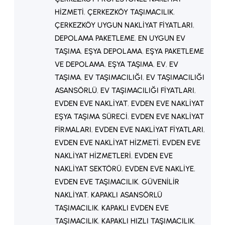
HIZMETI
, 
ÇERKEZKÖY TAŞIMACILIK
, 
ÇERKEZKÖY UYGUN NAKLIYAT FIYATLARI
, 
DEPOLAMA PAKETLEME
, 
EN UYGUN EV
TAŞIMA
, 
EŞYA DEPOLAMA
, 
EŞYA PAKETLEME
VE DEPOLAMA
, 
EŞYA TAŞIMA
, 
EV
, 
EV
TAŞIMA
, 
EV TAŞIMACILIĞI
, 
EV TAŞIMACILIĞI
ASANSÖRLÜ
, 
EV TAŞIMACILIĞI FIYATLARI
, 
EVDEN EVE NAKLIYAT
, 
EVDEN EVE NAKLIYAT
EŞYA TAŞIMA SÜRECI
, 
EVDEN EVE NAKLIYAT
FIRMALARI
, 
EVDEN EVE NAKLIYAT FIYATLARI
, 
EVDEN EVE NAKLIYAT HIZMETI
, 
EVDEN EVE
NAKLIYAT HIZMETLERI
, 
EVDEN EVE
NAKLIYAT SEKTÖRÜ
, 
EVDEN EVE NAKLIYE
, 
EVDEN EVE TAŞIMACILIK
, 
GÜVENILIR
NAKLIYAT
, 
KAPAKLI ASANSÖRLÜ
TAŞIMACILIK
, 
KAPAKLI EVDEN EVE
TAŞIMACILIK
, 
KAPAKLI HIZLI TAŞIMACILIK
, 