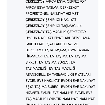
ÇERKEZKÖY PARÇA EŞYA
, 
ÇERKEZKÖY
PARÇA EŞYA TAŞIMA
, 
ÇERKEZKÖY
PROFESYONEL NAKLIYAT HIZMETI
, 
ÇERKEZKÖY ŞEHIR IÇI NAKLIYAT
, 
ÇERKEZKÖY ŞEHIR IÇI TAŞIMACILIK
, 
ÇERKEZKÖY TAŞIMACILIK
, 
ÇERKEZKÖY
UYGUN NAKLIYAT FIYATLARI
, 
DEPOLAMA
PAKETLEME
, 
EŞYA PAKETLEME VE
DEPOLAMA
, 
EŞYA TAŞIMA
, 
EŞYA TAŞIMA
FIRMALARI
, 
EV
, 
EV TAŞIMA
, 
EV TAŞIMA
ŞIRKETI
, 
EV TAŞIMA SÜRECI
, 
EV
TAŞIMACILIĞI
, 
EV TAŞIMACILIĞI
ASANSÖRLÜ
, 
EV TAŞIMACILIĞI FIYATLARI
, 
EVDEN EVE NAKLIYAT
, 
EVDEN EVE NAKLIYAT
EŞYA TAŞIMA SÜRECI
, 
EVDEN EVE NAKLIYAT
HIZMETI
, 
EVDEN EVE NAKLIYE
, 
EVDEN EVE
TAŞIMACILIK
, 
LOJISTIK
, 
NAKLIYAT
, 
NAKLIYAT