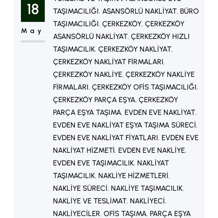
artması nedeniyle evden eve
18
TAŞIMACILIĞI
, 
ASANSÖRLÜ NAKLIYAT
, 
BÜRO
nakliyat hizmetlerine olan talep
TAŞIMACILIĞI
, 
ÇERKEZKÖY
, 
ÇERKEZKÖY
May
oldukça yüksektir. Bu nedenle birçok
ASANSÖRLÜ NAKLIYAT
, 
ÇERKEZKÖY HIZLI
TAŞIMACILIK
, 
ÇERKEZKÖY NAKLIYAT
, 
kişi “Kapaklı evden eve nakliyat
ÇERKEZKÖY NAKLIYAT FIRMALARI
, 
fiyatları ne kadar?” sorusunun
ÇERKEZKÖY NAKLIYE
, 
ÇERKEZKÖY NAKLIYE
cevabını araştırmaktadır.
FIRMALARI
, 
ÇERKEZKÖY OFIS TAŞIMACILIĞI
, 
Kapaklı’da…
ÇERKEZKÖY PARÇA EŞYA
, 
ÇERKEZKÖY
PARÇA EŞYA TAŞIMA
, 
EVDEN EVE NAKLIYAT
, 
EVDEN EVE NAKLIYAT EŞYA TAŞIMA SÜRECI
, 
EVDEN EVE NAKLIYAT FIYATLARI
, 
EVDEN EVE
NAKLIYAT HIZMETI
, 
EVDEN EVE NAKLIYE
, 
EVDEN EVE TAŞIMACILIK
, 
NAKLIYAT
TAŞIMACILIK
, 
NAKLIYE HIZMETLERI
, 
NAKLIYE SÜRECI
, 
NAKLIYE TAŞIMACILIK
, 
NAKLIYE VE TESLIMAT
, 
NAKLIYECI
, 
NAKLIYECILER
, 
OFIS TAŞIMA
, 
PARÇA EŞYA