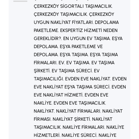
ÇERKEZKÖY SIGORTALI TAŞIMACILIK
, 
Özellikle ticaretin yoğun olduğu
ÇERKEZKÖY TAŞIMACILIK
, 
ÇERKEZKÖY
bölgelerde nakliyeciler, ekonomik
UYGUN NAKLIYAT FIYATLARI
, 
DEPOLAMA
ve hızlı çözümler sunarak büyük bir
PAKETLEME
, 
EKSPERTIZ HIZMETI NEDEN
rol üstlenmektedir.…
GEREKLIDIR?
, 
EN UYGUN EV TAŞIMA
, 
EŞYA
DEPOLAMA
, 
EŞYA PAKETLEME VE
DEPOLAMA
, 
EŞYA TAŞIMA
, 
EŞYA TAŞIMA
FIRMALARI
, 
EV
, 
EV TAŞIMA
, 
EV TAŞIMA
ŞIRKETI
, 
EV TAŞIMA SÜRECI
, 
EV
TAŞIMACILIĞI
, 
EVDEN EVE NAKLIYAT
, 
EVDEN
EVE NAKLIYAT EŞYA TAŞIMA SÜRECI
, 
EVDEN
EVE NAKLIYAT HIZMETI
, 
EVDEN EVE
NAKLIYE
, 
EVDEN EVE TAŞIMACILIK
, 
NAKLIYAT
, 
NAKLIYAT FIRMALARI
, 
NAKLIYAT
FIRMASI
, 
NAKLIYAT ŞIRKETI
, 
NAKLIYAT
TAŞIMACILIK
, 
NAKLIYE FIRMALARI
, 
NAKLIYE
HIZMETLERI
, 
NAKLIYE SÜRECI
, 
NAKLIYE