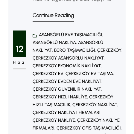
Asansörlü nakliyat, profesyonel
Continue Reading
paketleme, uzman ekip ve uygun
fiyat avantajlarıyla sorunsuz
ASANSÖRLÜ EVE TAŞIMACILIĞI
, 
taşınmanın keyfini çıkarın. İstanbul
ASANSÖRLÜ NAKLIYA
, 
ASANSÖRLÜ
Evden Eve Nakliyat | Güvenli,
12
NAKLIYAT
, 
BÜRO TAŞIMACILIĞI
, 
ÇERKEZKÖY
, 
Sigortalı ve Profesyonel Taşımacılık
ÇERKEZKÖY ASANSÖRLÜ NAKLIYAT
, 
Haz
Hizmetleri İstanbul Evden Eve
ÇERKEZKÖY EKONOMIK NAKLIYAT
, 
ÇERKEZKÖY EV
, 
ÇERKEZKÖY EV TAŞIMA
, 
Nakliyat Hizmeti İstanbul evden eve
ÇERKEZKÖY EVDEN EVE NAKLIYAT
, 
nakliyat, Avrupa ve Anadolu
ÇERKEZKÖY GÜVENILIR NAKLIYAT
, 
Yakası’nda taşınma sürecini güvenli,
ÇERKEZKÖY HIZLI NAKLIYE
, 
ÇERKEZKÖY
hızlı…
HIZLI TAŞIMACILIK
, 
ÇERKEZKÖY NAKLIYAT
, 
ÇERKEZKÖY NAKLIYAT FIRMALARI
, 
ÇERKEZKÖY NAKLIYE
, 
ÇERKEZKÖY NAKLIYE
FIRMALARI
, 
ÇERKEZKÖY OFIS TAŞIMACILIĞI
, 