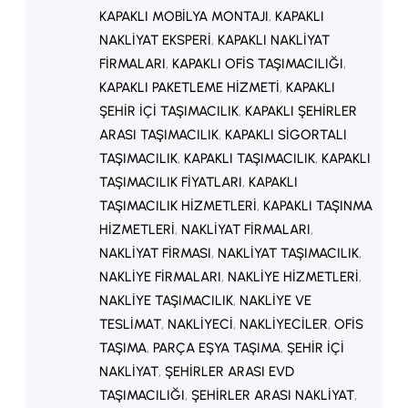
KAPAKLI MOBILYA MONTAJI
, 
KAPAKLI
NAKLIYAT EKSPERI
, 
KAPAKLI NAKLIYAT
FIRMALARI
, 
KAPAKLI OFIS TAŞIMACILIĞI
, 
KAPAKLI PAKETLEME HIZMETI
, 
KAPAKLI
ŞEHIR IÇI TAŞIMACILIK
, 
KAPAKLI ŞEHIRLER
ARASI TAŞIMACILIK
, 
KAPAKLI SIGORTALI
TAŞIMACILIK
, 
KAPAKLI TAŞIMACILIK
, 
KAPAKLI
TAŞIMACILIK FIYATLARI
, 
KAPAKLI
TAŞIMACILIK HIZMETLERI
, 
KAPAKLI TAŞINMA
HIZMETLERI
, 
NAKLIYAT FIRMALARI
, 
NAKLIYAT FIRMASI
, 
NAKLIYAT TAŞIMACILIK
, 
NAKLIYE FIRMALARI
, 
NAKLIYE HIZMETLERI
, 
NAKLIYE TAŞIMACILIK
, 
NAKLIYE VE
TESLIMAT
, 
NAKLIYECI
, 
NAKLIYECILER
, 
OFIS
TAŞIMA
, 
PARÇA EŞYA TAŞIMA
, 
ŞEHIR IÇI
NAKLIYAT
, 
ŞEHIRLER ARASI EVD
TAŞIMACILIĞI
, 
ŞEHIRLER ARASI NAKLIYAT
, 