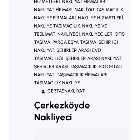
HIZMETLERI
, 
NAKLIYAT FIRMALARI
, 
NAKLIYAT FIRMASI
, 
NAKLIYAT TAŞIMACILIK
, 
NAKLIYE FIRMALARI
, 
NAKLIYE HIZMETLERI
, 
NAKLIYE TAŞIMACILIK
, 
NAKLIYE VE
TESLIMAT
, 
NAKLIYECI
, 
NAKLIYECILER
, 
OFIS
TAŞIMA
, 
PARÇA EŞYA TAŞIMA
, 
ŞEHIR IÇI
NAKLIYAT
, 
ŞEHIRLER ARASI EVD
TAŞIMACILIĞI
, 
ŞEHIRLER ARASI NAKLIYAT
, 
ŞEHIRLER ARASI TAŞIMACILIK
, 
SIGORTALI
NAKLIYAT
, 
TAŞIMACILIK FIRMALARI
, 
TAŞIMACILIK NAKLIYE
CERTASNAKLIYAT
Çerkezköyde
Nakliyeci