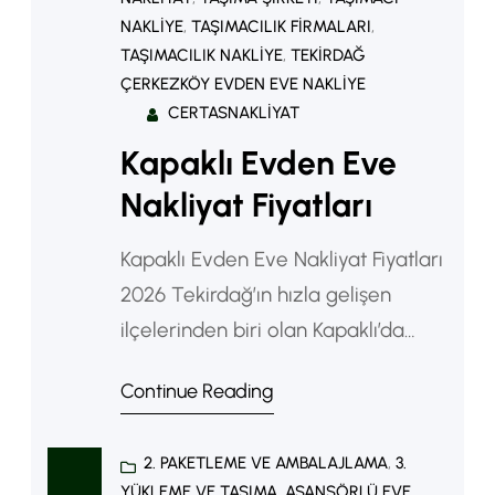
NAKLIYE
, 
TAŞIMACILIK FIRMALARI
, 
TAŞIMACILIK NAKLIYE
, 
TEKIRDAĞ
ÇERKEZKÖY EVDEN EVE NAKLIYE
CERTASNAKLIYAT
Kapaklı Evden Eve
Nakliyat Fiyatları
Kapaklı Evden Eve Nakliyat Fiyatları
2026 Tekirdağ’ın hızla gelişen
ilçelerinden biri olan Kapaklı’da
taşınma ihtiyacı her geçen gün
Continue Reading
artmaktadır. Özellikle yeni konut
projeleri, sanayi bölgelerindeki iş
2. PAKETLEME VE AMBALAJLAMA
, 
3.
imkanları ve nüfus yoğunluğunun
YÜKLEME VE TAŞIMA
, 
ASANSÖRLÜ EVE