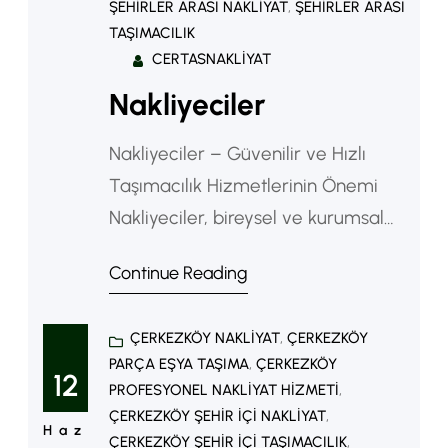
ŞEHIRLER ARASI NAKLIYAT
, 
ŞEHIRLER ARASI
TAŞIMACILIK
CERTASNAKLIYAT
Nakliyeciler
Nakliyeciler – Güvenilir ve Hızlı
Taşımacılık Hizmetlerinin Önemi
Nakliyeciler, bireysel ve kurumsal
taşımacılık ihtiyaçlarını karşılayan,
Continue Reading
lojistik süreçlerin temelini oluşturan
önemli bir sektördür. Günümüzde
ÇERKEZKÖY NAKLIYAT
, 
ÇERKEZKÖY
şehir içi ve şehirler arası taşımacılık
PARÇA EŞYA TAŞIMA
, 
ÇERKEZKÖY
ihtiyacının artmasıyla birlikte
12
PROFESYONEL NAKLIYAT HIZMETI
, 
nakliyecilik hizmetleri de daha
ÇERKEZKÖY ŞEHIR IÇI NAKLIYAT
, 
Haz
profesyonel bir yapıya kavuşmuştur.
ÇERKEZKÖY ŞEHIR IÇI TAŞIMACILIK
, 