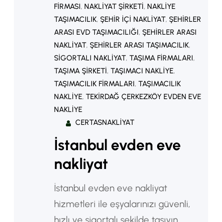
FIRMASI
, 
NAKLIYAT ŞIRKETI
, 
NAKLIYE
TAŞIMACILIK
, 
ŞEHIR IÇI NAKLIYAT
, 
ŞEHIRLER
ARASI EVD TAŞIMACILIĞI
, 
ŞEHIRLER ARASI
NAKLIYAT
, 
ŞEHIRLER ARASI TAŞIMACILIK
, 
SIGORTALI NAKLIYAT
, 
TAŞIMA FIRMALARI
, 
TAŞIMA ŞIRKETI
, 
TAŞIMACI NAKLIYE
, 
TAŞIMACILIK FIRMALARI
, 
TAŞIMACILIK
NAKLIYE
, 
TEKIRDAĞ ÇERKEZKÖY EVDEN EVE
NAKLIYE
CERTASNAKLIYAT
İstanbul evden eve
nakliyat
İstanbul evden eve nakliyat
hizmetleri ile eşyalarınızı güvenli,
hızlı ve sigortalı şekilde taşıyın.