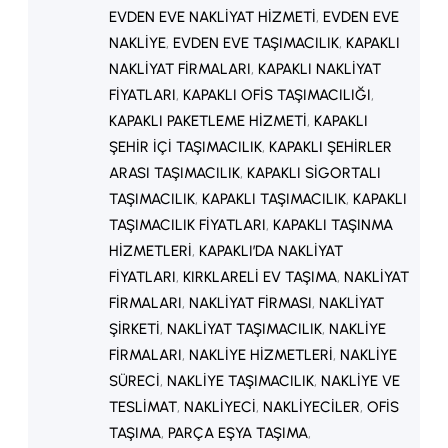
EVDEN EVE NAKLIYAT HIZMETI
, 
EVDEN EVE
NAKLIYE
, 
EVDEN EVE TAŞIMACILIK
, 
KAPAKLI
NAKLIYAT FIRMALARI
, 
KAPAKLI NAKLIYAT
FIYATLARI
, 
KAPAKLI OFIS TAŞIMACILIĞI
, 
KAPAKLI PAKETLEME HIZMETI
, 
KAPAKLI
ŞEHIR IÇI TAŞIMACILIK
, 
KAPAKLI ŞEHIRLER
ARASI TAŞIMACILIK
, 
KAPAKLI SIGORTALI
TAŞIMACILIK
, 
KAPAKLI TAŞIMACILIK
, 
KAPAKLI
TAŞIMACILIK FIYATLARI
, 
KAPAKLI TAŞINMA
HIZMETLERI
, 
KAPAKLI’DA NAKLIYAT
FIYATLARI
, 
KIRKLARELI EV TAŞIMA
, 
NAKLIYAT
FIRMALARI
, 
NAKLIYAT FIRMASI
, 
NAKLIYAT
ŞIRKETI
, 
NAKLIYAT TAŞIMACILIK
, 
NAKLIYE
FIRMALARI
, 
NAKLIYE HIZMETLERI
, 
NAKLIYE
SÜRECI
, 
NAKLIYE TAŞIMACILIK
, 
NAKLIYE VE
TESLIMAT
, 
NAKLIYECI
, 
NAKLIYECILER
, 
OFIS
TAŞIMA
, 
PARÇA EŞYA TAŞIMA
, 