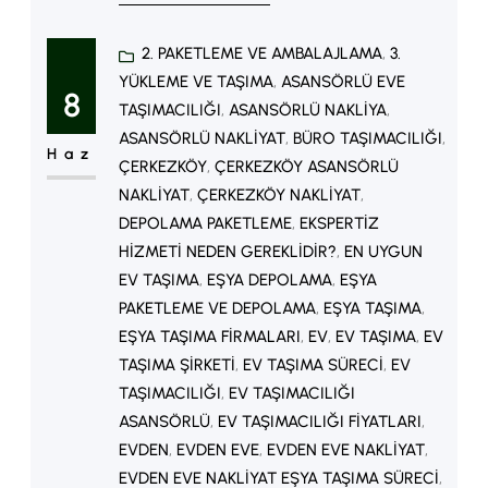
şehirleşmenin artmasıyla birlikte
2. PAKETLEME VE AMBALAJLAMA
, 
3.
taşımacılık hizmetlerine olan talep
YÜKLEME VE TAŞIMA
, 
ASANSÖRLÜ EVE
sürekli yükselmektedir. Bu nedenle
8
TAŞIMACILIĞI
, 
ASANSÖRLÜ NAKLIYA
, 
profesyonel nakliyatcı firmaları,
ASANSÖRLÜ NAKLIYAT
, 
BÜRO TAŞIMACILIĞI
, 
Haz
güvenli, hızlı ve planlı taşımacılık
ÇERKEZKÖY
, 
ÇERKEZKÖY ASANSÖRLÜ
NAKLIYAT
, 
ÇERKEZKÖY NAKLIYAT
, 
çözümleri sunarak büyük bir ihtiyacı
DEPOLAMA PAKETLEME
, 
EKSPERTIZ
karşılamaktadır. Nakliyat Nedir?
HIZMETI NEDEN GEREKLIDIR?
, 
EN UYGUN
Nakliyatcı, eşyaların, ürünlerin veya
EV TAŞIMA
, 
EŞYA DEPOLAMA
, 
EŞYA
ticari yüklerin bir noktadan…
PAKETLEME VE DEPOLAMA
, 
EŞYA TAŞIMA
, 
EŞYA TAŞIMA FIRMALARI
, 
EV
, 
EV TAŞIMA
, 
EV
TAŞIMA ŞIRKETI
, 
EV TAŞIMA SÜRECI
, 
EV
TAŞIMACILIĞI
, 
EV TAŞIMACILIĞI
ASANSÖRLÜ
, 
EV TAŞIMACILIĞI FIYATLARI
, 
EVDEN
, 
EVDEN EVE
, 
EVDEN EVE NAKLIYAT
, 
EVDEN EVE NAKLIYAT EŞYA TAŞIMA SÜRECI
, 