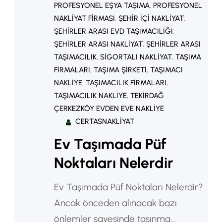
PROFESYONEL EŞYA TAŞIMA
, 
PROFESYONEL
NAKLIYAT FIRMASI
, 
ŞEHIR IÇI NAKLIYAT
, 
ŞEHIRLER ARASI EVD TAŞIMACILIĞI
, 
ŞEHIRLER ARASI NAKLIYAT
, 
ŞEHIRLER ARASI
TAŞIMACILIK
, 
SIGORTALI NAKLIYAT
, 
TAŞIMA
FIRMALARI
, 
TAŞIMA ŞIRKETI
, 
TAŞIMACI
NAKLIYE
, 
TAŞIMACILIK FIRMALARI
, 
TAŞIMACILIK NAKLIYE
, 
TEKIRDAĞ
ÇERKEZKÖY EVDEN EVE NAKLIYE
CERTASNAKLIYAT
Ev Taşımada Püf
Noktaları Nelerdir
Ev Taşımada Püf Noktaları Nelerdir?
Ancak önceden alınacak bazı
önlemler sayesinde taşınma