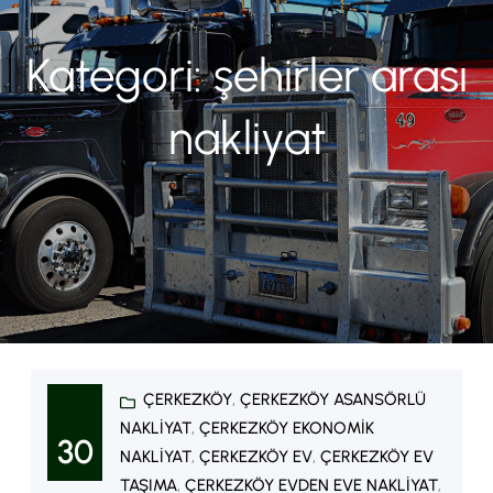
Kategori:
şehirler arası
nakliyat
ÇERKEZKÖY
, 
ÇERKEZKÖY ASANSÖRLÜ
NAKLIYAT
, 
ÇERKEZKÖY EKONOMIK
30
NAKLIYAT
, 
ÇERKEZKÖY EV
, 
ÇERKEZKÖY EV
TAŞIMA
, 
ÇERKEZKÖY EVDEN EVE NAKLIYAT
, 