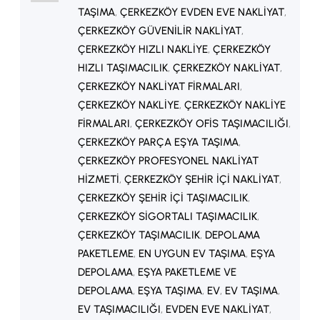
TAŞIMA
, 
ÇERKEZKÖY EVDEN EVE NAKLIYAT
, 
yazıda, ev taşıma fiyatlarını
ÇERKEZKÖY GÜVENILIR NAKLIYAT
, 
etkileyen tüm detayları…
ÇERKEZKÖY HIZLI NAKLIYE
, 
ÇERKEZKÖY
HIZLI TAŞIMACILIK
, 
ÇERKEZKÖY NAKLIYAT
, 
ÇERKEZKÖY NAKLIYAT FIRMALARI
, 
ÇERKEZKÖY NAKLIYE
, 
ÇERKEZKÖY NAKLIYE
FIRMALARI
, 
ÇERKEZKÖY OFIS TAŞIMACILIĞI
, 
ÇERKEZKÖY PARÇA EŞYA TAŞIMA
, 
ÇERKEZKÖY PROFESYONEL NAKLIYAT
HIZMETI
, 
ÇERKEZKÖY ŞEHIR IÇI NAKLIYAT
, 
ÇERKEZKÖY ŞEHIR IÇI TAŞIMACILIK
, 
ÇERKEZKÖY SIGORTALI TAŞIMACILIK
, 
ÇERKEZKÖY TAŞIMACILIK
, 
DEPOLAMA
PAKETLEME
, 
EN UYGUN EV TAŞIMA
, 
EŞYA
DEPOLAMA
, 
EŞYA PAKETLEME VE
DEPOLAMA
, 
EŞYA TAŞIMA
, 
EV
, 
EV TAŞIMA
, 
EV TAŞIMACILIĞI
, 
EVDEN EVE NAKLIYAT
, 