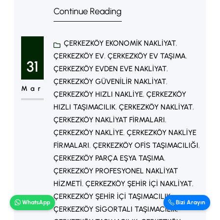
Continue Reading
ilçelerinden biri olarak, nakliye ve
lojistik hizmetlerine olan talebin
ÇERKEZKÖY EKONOMIK NAKLIYAT
, 
oldukça yüksek olduğu bir bölgedir.
ÇERKEZKÖY EV
, 
ÇERKEZKÖY EV TAŞIMA
, 
Bu durum, hem bireysel taşımacılık
31
ÇERKEZKÖY EVDEN EVE NAKLIYAT
, 
hem de kurumsal lojistik açısından
ÇERKEZKÖY GÜVENILIR NAKLIYAT
, 
Mar
güvenilir ve hızlı çözümler sunan
ÇERKEZKÖY HIZLI NAKLIYE
, 
ÇERKEZKÖY
HIZLI TAŞIMACILIK
, 
ÇERKEZKÖY NAKLIYAT
, 
nakliye firmalarının önemini
ÇERKEZKÖY NAKLIYAT FIRMALARI
, 
artırmaktadır. Çerkezköyde
ÇERKEZKÖY NAKLIYE
, 
ÇERKEZKÖY NAKLIYE
Nakliyeci Çerkezköy Nakliye
FIRMALARI
, 
ÇERKEZKÖY OFIS TAŞIMACILIĞI
, 
Hizmetlerinin Önemi Nakliye
ÇERKEZKÖY PARÇA EŞYA TAŞIMA
, 
ÇERKEZKÖY PROFESYONEL NAKLIYAT
sektörü,…
HIZMETI
, 
ÇERKEZKÖY ŞEHIR IÇI NAKLIYAT
, 
ÇERKEZKÖY ŞEHIR IÇI TAŞIMACILIK
, 
WhatsApp
Bizi Arayın
ÇERKEZKÖY SIGORTALI TAŞIMACILIK
, 