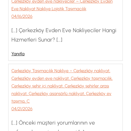
Çerkezköy evden eve nakliyeciler – Çerkezköy Evden
Eve Nakliyat Nakliye Lojistik Taşımacılık
04/16/2026
[…] Çerkezköy Evden Eve Nakliyeciler Hangi
Hizmetleri Sunar? […]
Yanıtla
Çerkezköy Taşımacılık Nakliye – Çerkezköy nakliyat,
Çerkezköy evden eve nakliyat, Çerkezköy taşımacılık,
Çerkezköy şehir içi nakliyat, Çerkezköy şehirler arası
nakliyat, Çerkezköy asansörlü nakliyat, Çerkezköy ev
taşıma, Ç
04/21/2026
[…] Önceki müşteri yorumlarının ve