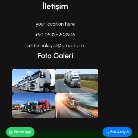
İletişim
your location here
+90 05326203906
certasnakliyat@gmail.com
Foto Galeri
WhatsApp
Bizi Arayın