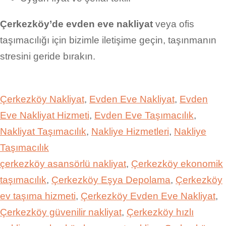
Çerkezköy’de evden eve nakliyat
veya ofis
taşımacılığı için bizimle iletişime geçin, taşınmanın
stresini geride bırakın.
Çerkezköy Nakliyat
, 
Evden Eve Nakliyat
, 
Evden
Eve Nakliyat Hizmeti
, 
Evden Eve Taşımacılık
, 
Nakliyat Taşımacılık
, 
Nakliye Hizmetleri
, 
Nakliye
Taşımacılık
çerkezköy asansörlü nakliyat
, 
Çerkezköy ekonomik
taşımacılık
, 
Çerkezköy Eşya Depolama
, 
Çerkezköy
ev taşıma hizmeti
, 
Çerkezköy Evden Eve Nakliyat
, 
Çerkezköy güvenilir nakliyat
, 
Çerkezköy hızlı