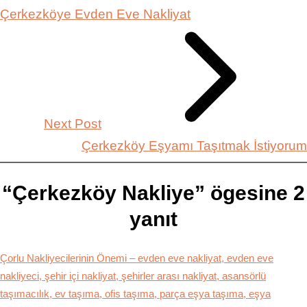
Çerkezköye Evden Eve Nakliyat
Next Post
Çerkezköy Eşyamı Taşıtmak İstiyorum
“Çerkezköy Nakliye” ögesine 2
yanıt
Çorlu Nakliyecilerinin Önemi – evden eve nakliyat, evden eve
nakliyeci, şehir içi nakliyat, şehirler arası nakliyat, asansörlü
taşımacılık, ev taşıma, ofis taşıma, parça eşya taşıma, eşya