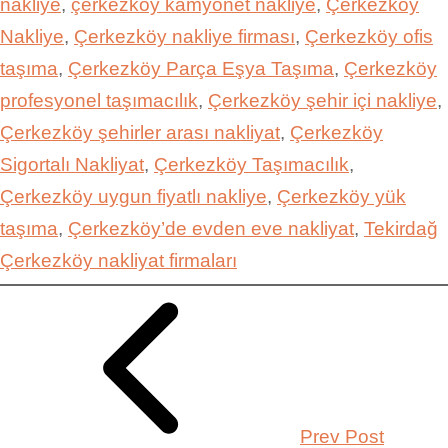
nakliye
, 
çerkezköy kamyonet nakliye
, 
Çerkezköy
Nakliye
, 
Çerkezköy nakliye firması
, 
Çerkezköy ofis
taşıma
, 
Çerkezköy Parça Eşya Taşıma
, 
Çerkezköy
profesyonel taşımacılık
, 
Çerkezköy şehir içi nakliye
, 
Çerkezköy şehirler arası nakliyat
, 
Çerkezköy
Sigortalı Nakliyat
, 
Çerkezköy Taşımacılık
, 
Çerkezköy uygun fiyatlı nakliye
, 
Çerkezköy yük
taşıma
, 
Çerkezköy’de evden eve nakliyat
, 
Tekirdağ
Çerkezköy nakliyat firmaları
Prev Post