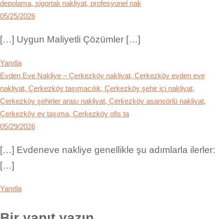
depolama, sigortalı nakliyat, profesyonel nak
05/25/2026
[…] Uygun Maliyetli Çözümler […]
Yanıtla
Evden Eve Nakliye – Çerkezköy nakliyat, Çerkezköy evden eve
nakliyat, Çerkezköy taşımacılık, Çerkezköy şehir içi nakliyat,
Çerkezköy şehirler arası nakliyat, Çerkezköy asansörlü nakliyat,
Çerkezköy ev taşıma, Çerkezköy ofis ta
05/29/2026
[…] Evdeneve nakliye genellikle şu adımlarla ilerler:
[…]
Yanıtla
Bir yanıt yazın