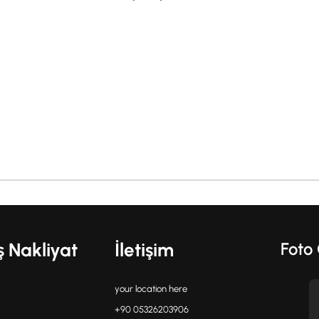
ş Nakliyat
İletişim
Foto 
your location here
+90 05326203906