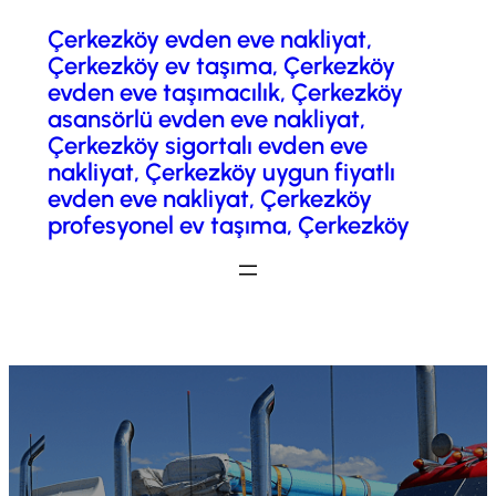
Çerkezköy evden eve nakliyat,
İçeriğe
Çerkezköy ev taşıma, Çerkezköy
geç
evden eve taşımacılık, Çerkezköy
asansörlü evden eve nakliyat,
Çerkezköy sigortalı evden eve
nakliyat, Çerkezköy uygun fiyatlı
evden eve nakliyat, Çerkezköy
profesyonel ev taşıma, Çerkezköy
Fiyatlandırma / Teklif Al