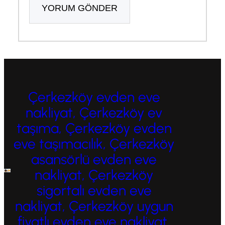
Çerkezköy evden eve
nakliyat, Çerkezköy ev
taşıma, Çerkezköy evden
eve taşımacılık, Çerkezköy
asansörlü evden eve
nakliyat, Çerkezköy
sigortalı evden eve
nakliyat, Çerkezköy uygun
fiyatlı evden eve nakliyat,