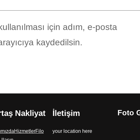
ullanılması için adım, e-posta
arayıcıya kaydedilsin.
taş Nakliyat
İletişim
Foto G
ımızda
Hizmetler
Filo
your location here
Ulaşın