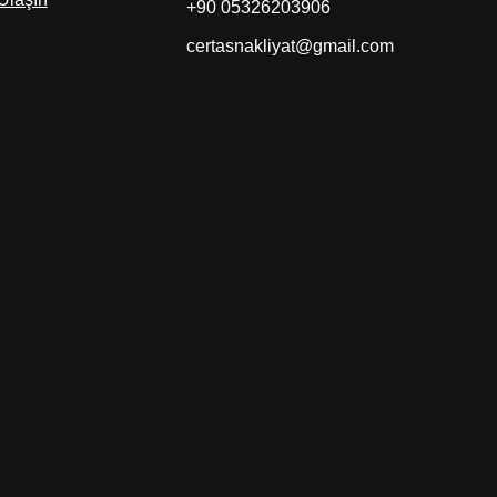
+90 05326203906
certasnakliyat@gmail.com