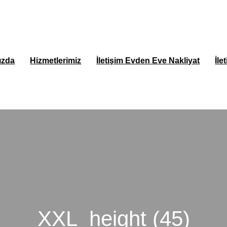
ızda
Hizmetlerimiz
İletişim Evden Eve Nakliyat
İle
XXL_height (45)