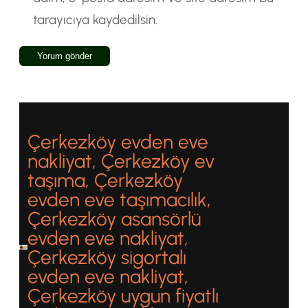
tarayıcıya kaydedilsin.
Çerkezköy evden eve
nakliyat, Çerkezköy ev
taşıma, Çerkezköy
evden eve taşımacılık,
Çerkezköy asansörlü
evden eve nakliyat,
Çerkezköy sigortalı
evden eve nakliyat,
Çerkezköy uygun fiyatlı