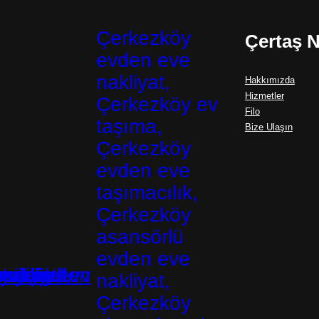
olmaktadır. Profesyonel ve G
Çerkezköy
Çertaş N
faaliyet gösteren evden eve n
evden eve
personellerle hizmet verir. B
nakliyat,
Hakkımızda
Hizmetler
Çerkezköy ev
Filo
taşıma,
Bize Ulaşın
Çerkezköy
evden eve
taşımacılık,
Çerkezköy
asansörlü
evden eve
nakliyat,
Çerkezköy