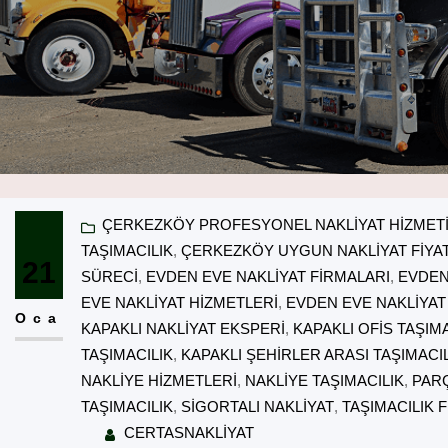
ÇERKEZKÖY PROFESYONEL NAKLIYAT HIZMET
TAŞIMACILIK
, 
ÇERKEZKÖY UYGUN NAKLIYAT FIYA
21
SÜRECI
, 
EVDEN EVE NAKLIYAT FIRMALARI
, 
EVDEN
EVE NAKLIYAT HIZMETLERI
, 
EVDEN EVE NAKLIYA
Oca
KAPAKLI NAKLIYAT EKSPERI
, 
KAPAKLI OFIS TAŞIMA
TAŞIMACILIK
, 
KAPAKLI ŞEHIRLER ARASI TAŞIMACI
NAKLIYE HIZMETLERI
, 
NAKLIYE TAŞIMACILIK
, 
PARÇ
TAŞIMACILIK
, 
SIGORTALI NAKLIYAT
, 
TAŞIMACILIK 
CERTASNAKLIYAT