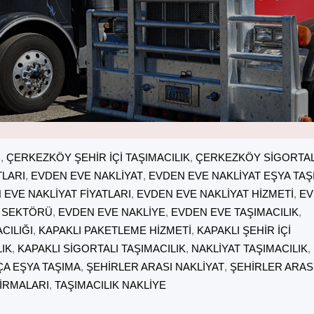
I
, 
ÇERKEZKÖY ŞEHIR IÇI TAŞIMACILIK
, 
ÇERKEZKÖY SIGORTAL
TLARI
, 
EVDEN EVE NAKLIYAT
, 
EVDEN EVE NAKLIYAT EŞYA TAŞ
 EVE NAKLIYAT FIYATLARI
, 
EVDEN EVE NAKLIYAT HIZMETI
, 
EV
T SEKTÖRÜ
, 
EVDEN EVE NAKLIYE
, 
EVDEN EVE TAŞIMACILIK
, 
CILIĞI
, 
KAPAKLI PAKETLEME HIZMETI
, 
KAPAKLI ŞEHIR IÇI
LIK
, 
KAPAKLI SIGORTALI TAŞIMACILIK
, 
NAKLIYAT TAŞIMACILIK
, 
A EŞYA TAŞIMA
, 
ŞEHIRLER ARASI NAKLIYAT
, 
ŞEHIRLER ARAS
FIRMALARI
, 
TAŞIMACILIK NAKLIYE