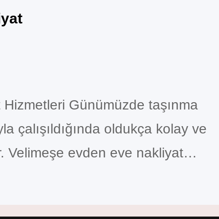
iyat
t Hizmetleri Günümüzde taşınma
yla çalışıldığında oldukça kolay ve
r. Velimeşe evden eve nakliyat
 modern araçlar ve müşteri
la güvenli taşımacılığın adresi