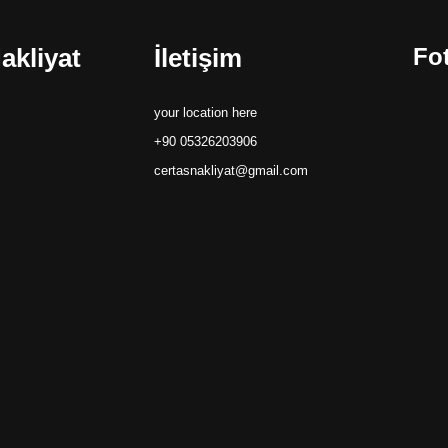
üvenilir Taşımacılık Ayrıca Velimeşe
akliyat
İletişim
Fot
akliyat firmaları, alanında deneyimli
u…
your location here
+90 05326203906
certasnakliyat@gmail.com