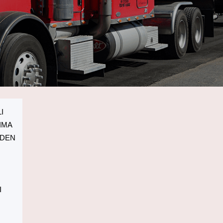
I
IMA
DEN
I