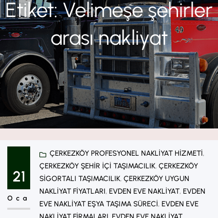
Etiket:
Velimeşe şehirler
arası nakliyat
ÇERKEZKÖY PROFESYONEL NAKLIYAT HIZMETI
, 
ÇERKEZKÖY ŞEHIR IÇI TAŞIMACILIK
, 
ÇERKEZKÖY
21
SIGORTALI TAŞIMACILIK
, 
ÇERKEZKÖY UYGUN
NAKLIYAT FIYATLARI
, 
EVDEN EVE NAKLIYAT
, 
EVDEN
Oca
EVE NAKLIYAT EŞYA TAŞIMA SÜRECI
, 
EVDEN EVE
NAKLIYAT FIRMALARI
, 
EVDEN EVE NAKLIYAT