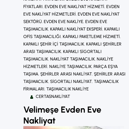
FIYATLARI
, 
EVDEN EVE NAKLIYAT HIZMETI
, 
EVDEN
EVE NAKLIYAT HIZMETLERI
, 
EVDEN EVE NAKLIYAT
SEKTÖRÜ
, 
EVDEN EVE NAKLIYE
, 
EVDEN EVE
TAŞIMACILIK
, 
KAPAKLI NAKLIYAT EKSPERI
, 
KAPAKLI
OFIS TAŞIMACILIĞI
, 
KAPAKLI PAKETLEME HIZMETI
, 
KAPAKLI ŞEHIR IÇI TAŞIMACILIK
, 
KAPAKLI ŞEHIRLER
ARASI TAŞIMACILIK
, 
KAPAKLI SIGORTALI
TAŞIMACILIK
, 
NAKLIYAT TAŞIMACILIK
, 
NAKLIYE
HIZMETLERI
, 
NAKLIYE TAŞIMACILIK
, 
PARÇA EŞYA
TAŞIMA
, 
ŞEHIRLER ARASI NAKLIYAT
, 
ŞEHIRLER ARASI
TAŞIMACILIK
, 
SIGORTALI NAKLIYAT
, 
TAŞIMACILIK
FIRMALARI
, 
TAŞIMACILIK NAKLIYE
CERTASNAKLIYAT
Velimeşe Evden Eve
Nakliyat