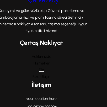
Deneyimli ve güler yüzlü ekip Güvenli paketleme ve
ambalajlama Hızlı ve planlı taşıma süreci Şehir içi /
hirlerarası nakliyat Asansörlü taşıma seçeneği Uygun
fiyat, kaliteli hizmet
Çertaş Nakliyat
Hakkımızda
Hizmetler
Filo
Bize Ulaşın
İletişim
your location here
+90 05326203906