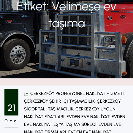
Etiket:
Velimeşe ev
taşıma
ÇERKEZKÖY PROFESYONEL NAKLIYAT HIZMETI
, 
ÇERKEZKÖY ŞEHIR IÇI TAŞIMACILIK
, 
ÇERKEZKÖY
21
SIGORTALI TAŞIMACILIK
, 
ÇERKEZKÖY UYGUN
NAKLIYAT FIYATLARI
, 
EVDEN EVE NAKLIYAT
, 
EVDEN
Oca
EVE NAKLIYAT EŞYA TAŞIMA SÜRECI
, 
EVDEN EVE
NAKLIYAT FIRMALARI
, 
EVDEN EVE NAKLIYAT