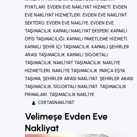
FIYATLARI
, 
EVDEN EVE NAKLIYAT HIZMETI
, 
EVDEN
EVE NAKLIYAT HIZMETLERI
, 
EVDEN EVE NAKLIYAT
SEKTÖRÜ
, 
EVDEN EVE NAKLIYE
, 
EVDEN EVE
TAŞIMACILIK
, 
KAPAKLI NAKLIYAT EKSPERI
, 
KAPAKLI
OFIS TAŞIMACILIĞI
, 
KAPAKLI PAKETLEME HIZMETI
, 
KAPAKLI ŞEHIR IÇI TAŞIMACILIK
, 
KAPAKLI ŞEHIRLER
ARASI TAŞIMACILIK
, 
KAPAKLI SIGORTALI
TAŞIMACILIK
, 
NAKLIYAT TAŞIMACILIK
, 
NAKLIYE
HIZMETLERI
, 
NAKLIYE TAŞIMACILIK
, 
PARÇA EŞYA
TAŞIMA
, 
ŞEHIRLER ARASI NAKLIYAT
, 
ŞEHIRLER ARASI
TAŞIMACILIK
, 
SIGORTALI NAKLIYAT
, 
TAŞIMACILIK
FIRMALARI
, 
TAŞIMACILIK NAKLIYE
CERTASNAKLIYAT
Velimeşe Evden Eve
Nakliyat