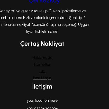
Deneyimli ve güler yüzlü ekip Güvenli paketleme ve
ambalajlama Hızlı ve planlı taşıma süreci Şehir içi /
hirlerarası nakliyat Asansörlü taşıma seçeneği Uygun
fiyat, kaliteli hizmet
Çertaş Nakliyat
Hakkımızda
Hizmetler
Filo
Bize Ulaşın
İletişim
your location here
+90 05326203906