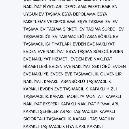
NAKLIYAT FIYATLARI
, 
DEPOLAMA PAKETLEME
, 
EN
UYGUN EV TAŞIMA
, 
EŞYA DEPOLAMA
, 
EŞYA
PAKETLEME VE DEPOLAMA
, 
EŞYA TAŞIMA
, 
EV
, 
EV
TAŞIMA
, 
EV TAŞIMA ŞIRKETI
, 
EV TAŞIMA SÜRECI
, 
EV
TAŞIMACILIĞI
, 
EV TAŞIMACILIĞI ASANSÖRLÜ
, 
EV
TAŞIMACILIĞI FIYATLARI
, 
EVDEN EVE NAKLIYAT
, 
EVDEN EVE NAKLIYAT EŞYA TAŞIMA SÜRECI
, 
EVDEN
EVE NAKLIYAT HIZMETI
, 
EVDEN EVE NAKLIYAT
HIZMETLERI
, 
EVDEN EVE NAKLIYAT SEKTÖRÜ
, 
EVDEN
EVE NAKLIYE
, 
EVDEN EVE TAŞIMACILIK
, 
GÜVENILIR
NAKLIYAT
, 
KAPAKLI ASANSÖRLÜ TAŞIMACILIK
, 
KAPAKLI EVDEN EVE TAŞIMACILIK
, 
KAPAKLI HIZLI
TAŞIMACILIK
, 
KAPAKLI MOBILYA MONTAJI
, 
KAPAKLI
NAKLIYAT EKSPERI
, 
KAPAKLI NAKLIYAT FIRMALARI
, 
KAPAKLI ŞEHIRLER ARASI TAŞIMACILIK
, 
KAPAKLI
SIGORTALI TAŞIMACILIK
, 
KAPAKLI TAŞIMACILIK
, 
KAPAKLI TAŞIMACILIK FIYATLARI
, 
KAPAKLI