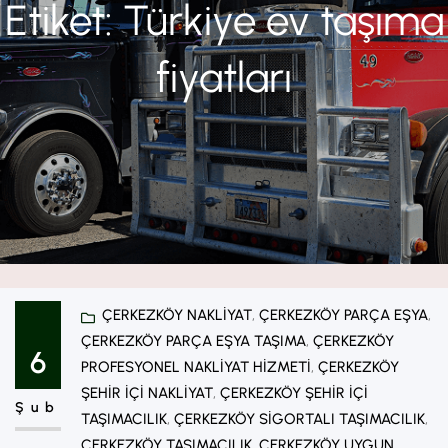
Etiket:
Türkiye ev taşıma
fiyatları
ÇERKEZKÖY NAKLIYAT
, 
ÇERKEZKÖY PARÇA EŞYA
, 
ÇERKEZKÖY PARÇA EŞYA TAŞIMA
, 
ÇERKEZKÖY
6
PROFESYONEL NAKLIYAT HIZMETI
, 
ÇERKEZKÖY
ŞEHIR IÇI NAKLIYAT
, 
ÇERKEZKÖY ŞEHIR IÇI
Şub
TAŞIMACILIK
, 
ÇERKEZKÖY SIGORTALI TAŞIMACILIK
, 
ÇERKEZKÖY TAŞIMACILIK
, 
ÇERKEZKÖY UYGUN