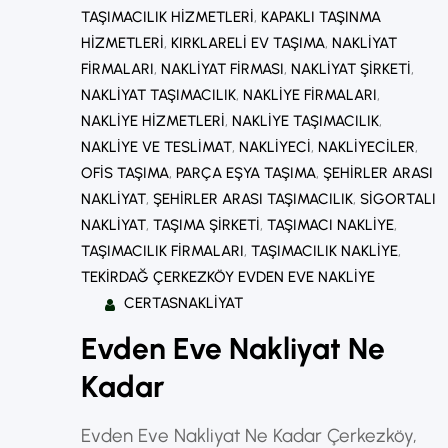
TAŞIMACILIK HIZMETLERI
, 
KAPAKLI TAŞINMA
HIZMETLERI
, 
KIRKLARELI EV TAŞIMA
, 
NAKLIYAT
FIRMALARI
, 
NAKLIYAT FIRMASI
, 
NAKLIYAT ŞIRKETI
, 
NAKLIYAT TAŞIMACILIK
, 
NAKLIYE FIRMALARI
, 
NAKLIYE HIZMETLERI
, 
NAKLIYE TAŞIMACILIK
, 
NAKLIYE VE TESLIMAT
, 
NAKLIYECI
, 
NAKLIYECILER
, 
OFIS TAŞIMA
, 
PARÇA EŞYA TAŞIMA
, 
ŞEHIRLER ARASI
NAKLIYAT
, 
ŞEHIRLER ARASI TAŞIMACILIK
, 
SIGORTALI
NAKLIYAT
, 
TAŞIMA ŞIRKETI
, 
TAŞIMACI NAKLIYE
, 
TAŞIMACILIK FIRMALARI
, 
TAŞIMACILIK NAKLIYE
, 
TEKIRDAĞ ÇERKEZKÖY EVDEN EVE NAKLIYE
CERTASNAKLIYAT
Evden Eve Nakliyat Ne
Kadar
Evden Eve Nakliyat Ne Kadar Çerkezköy,