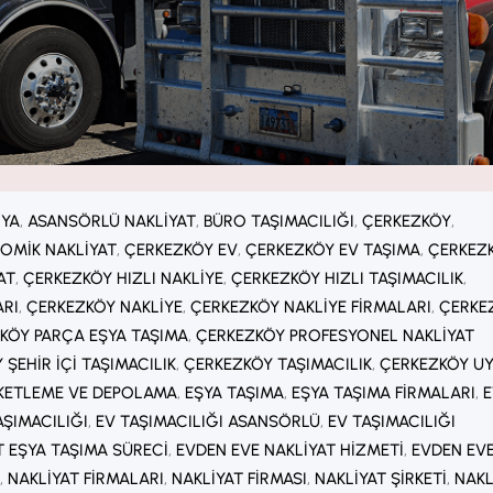
IYA
, 
ASANSÖRLÜ NAKLIYAT
, 
BÜRO TAŞIMACILIĞI
, 
ÇERKEZKÖY
, 
OMIK NAKLIYAT
, 
ÇERKEZKÖY EV
, 
ÇERKEZKÖY EV TAŞIMA
, 
ÇERKEZ
AT
, 
ÇERKEZKÖY HIZLI NAKLIYE
, 
ÇERKEZKÖY HIZLI TAŞIMACILIK
, 
ARI
, 
ÇERKEZKÖY NAKLIYE
, 
ÇERKEZKÖY NAKLIYE FIRMALARI
, 
ÇERKE
KÖY PARÇA EŞYA TAŞIMA
, 
ÇERKEZKÖY PROFESYONEL NAKLIYAT
ŞEHIR IÇI TAŞIMACILIK
, 
ÇERKEZKÖY TAŞIMACILIK
, 
ÇERKEZKÖY U
AKETLEME VE DEPOLAMA
, 
EŞYA TAŞIMA
, 
EŞYA TAŞIMA FIRMALARI
, 
E
AŞIMACILIĞI
, 
EV TAŞIMACILIĞI ASANSÖRLÜ
, 
EV TAŞIMACILIĞI
T EŞYA TAŞIMA SÜRECI
, 
EVDEN EVE NAKLIYAT HIZMETI
, 
EVDEN EV
, 
NAKLIYAT FIRMALARI
, 
NAKLIYAT FIRMASI
, 
NAKLIYAT ŞIRKETI
, 
NAKL