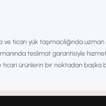
ya ve ticari yük taşımacılığında uzman
amanında teslimat garantisiyle hizme
e ticari ürünlerin bir noktadan başka b
rılmasını sağlayan önemli bir hizmet
lojistik altyapısı sayesinde
ı, güvenli ve ekonomik hale gelmiştir.