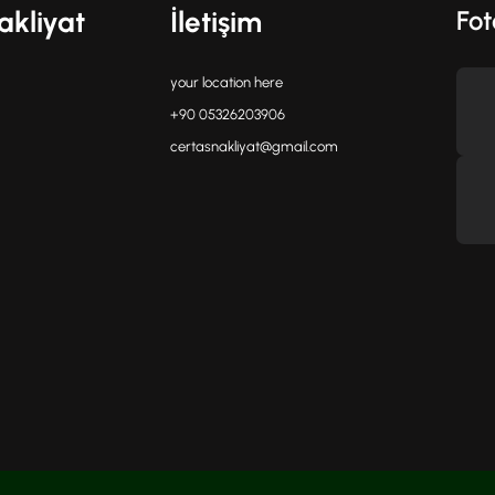
akliyat
İletişim
Fot
your location here
+90 05326203906
certasnakliyat@gmail.com