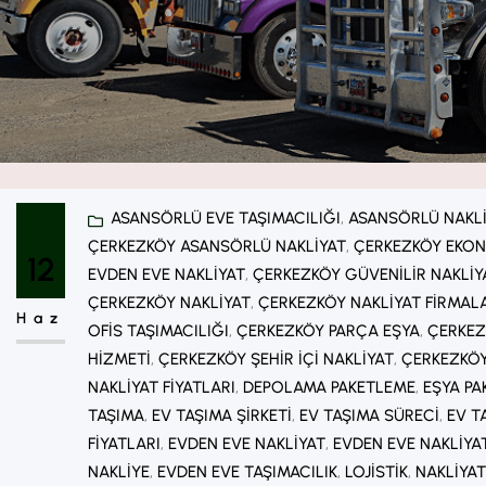
ASANSÖRLÜ EVE TAŞIMACILIĞI
, 
ASANSÖRLÜ NAKL
ÇERKEZKÖY ASANSÖRLÜ NAKLIYAT
, 
ÇERKEZKÖY EKON
12
EVDEN EVE NAKLIYAT
, 
ÇERKEZKÖY GÜVENILIR NAKLIY
ÇERKEZKÖY NAKLIYAT
, 
ÇERKEZKÖY NAKLIYAT FIRMAL
Haz
OFIS TAŞIMACILIĞI
, 
ÇERKEZKÖY PARÇA EŞYA
, 
ÇERKEZ
HIZMETI
, 
ÇERKEZKÖY ŞEHIR IÇI NAKLIYAT
, 
ÇERKEZKÖY 
NAKLIYAT FIYATLARI
, 
DEPOLAMA PAKETLEME
, 
EŞYA P
TAŞIMA
, 
EV TAŞIMA ŞIRKETI
, 
EV TAŞIMA SÜRECI
, 
EV T
FIYATLARI
, 
EVDEN EVE NAKLIYAT
, 
EVDEN EVE NAKLIYA
NAKLIYE
, 
EVDEN EVE TAŞIMACILIK
, 
LOJISTIK
, 
NAKLIYAT