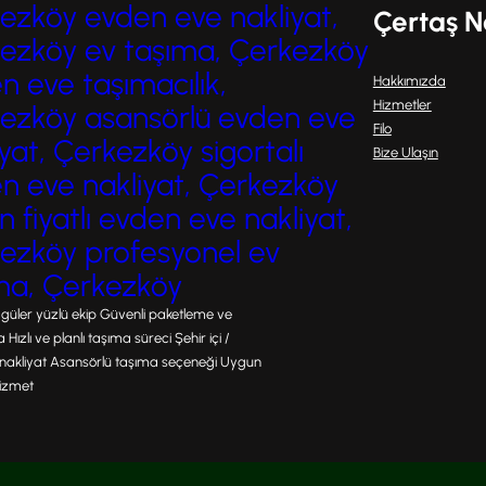
ezköy evden eve nakliyat,
Çertaş N
Hem bireysel hem de…
ezköy ev taşıma, Çerkezköy
n eve taşımacılık,
Hakkımızda
Hizmetler
ezköy asansörlü evden eve
Filo
yat, Çerkezköy sigortalı
Bize Ulaşın
n eve nakliyat, Çerkezköy
 fiyatlı evden eve nakliyat,
ezköy profesyonel ev
ma, Çerkezköy
 güler yüzlü ekip Güvenli paketleme ve
ızlı ve planlı taşıma süreci Şehir içi /
ı nakliyat Asansörlü taşıma seçeneği Uygun
 hizmet