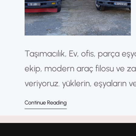
Taşımacılık, Ev, ofis, parça eş
ekip, modern araç filosu ve z
veriyoruz. yüklerin, eşyaların v
noktaya güvenli şekilde ulaştı
Continue Reading
sektörüdür. Günümüzde gelişen 
taşımacılıkhizmetleri daha hızl