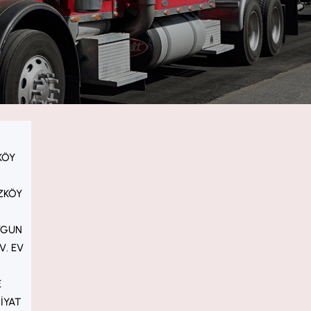
KÖY
ZKÖY
YGUN
V
, 
EV
E
IYAT