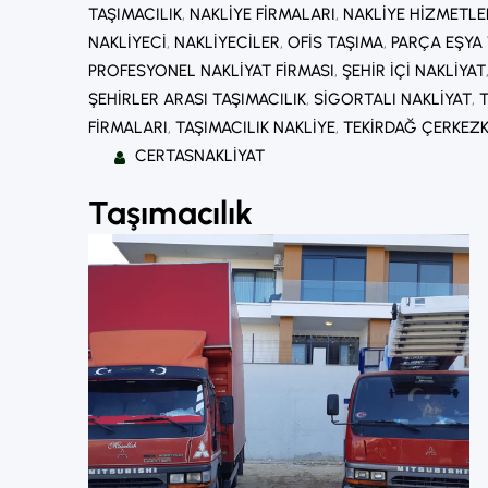
TAŞIMACILIK
, 
NAKLIYE FIRMALARI
, 
NAKLIYE HIZMETLE
NAKLIYECI
, 
NAKLIYECILER
, 
OFIS TAŞIMA
, 
PARÇA EŞYA
PROFESYONEL NAKLIYAT FIRMASI
, 
ŞEHIR IÇI NAKLIYAT
ŞEHIRLER ARASI TAŞIMACILIK
, 
SIGORTALI NAKLIYAT
, 
FIRMALARI
, 
TAŞIMACILIK NAKLIYE
, 
TEKIRDAĞ ÇERKEZK
CERTASNAKLIYAT
Taşımacılık