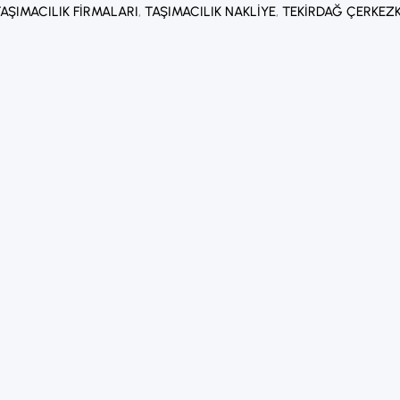
AŞIMACILIK FIRMALARI
, 
TAŞIMACILIK NAKLIYE
, 
TEKIRDAĞ ÇERKEZ