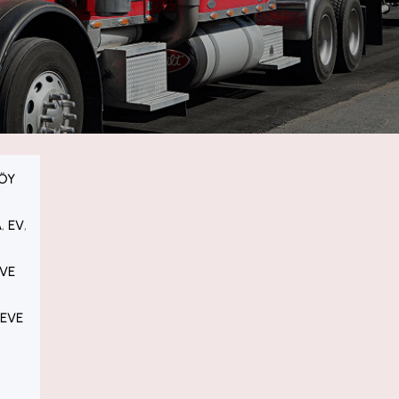
ÖY
, 
A
, 
EV
, 
EVE
 
 EVE
 