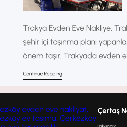
Trakya Evden Eve Nakliye: Tra
şehir içi taşınma planı yapanla
önem taşır. Trakyada evden ev
kolay, hızlı ve güvenli hale ge
Continue Reading
sunar.Güvenli ve Profesyonel T
süreçlerinden biri olarak kabul e
ezköy evden eve nakliyat,
Çertaş N
ezköy ev taşıma, Çerkezköy
n eve taşımacılık,
Hakkımızda