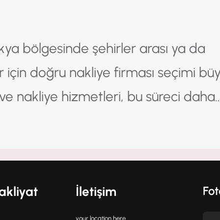
kya bölgesinde şehirler arası ya da
r için doğru nakliye firması seçimi bü
e nakliye hizmetleri, bu süreci daha
tirmek için profesyonel çözümler
aşımacılık Ev taşımak, hayatın en stre
dilir. Özellikle…
akliyat
İletişim
Fot
your location here