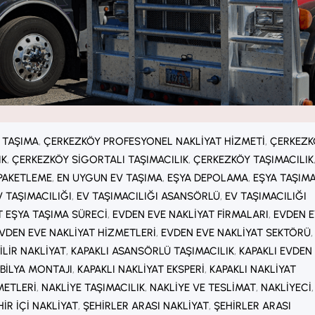
 TAŞIMA
, 
ÇERKEZKÖY PROFESYONEL NAKLIYAT HIZMETI
, 
ÇERKEZK
IK
, 
ÇERKEZKÖY SIGORTALI TAŞIMACILIK
, 
ÇERKEZKÖY TAŞIMACILIK
PAKETLEME
, 
EN UYGUN EV TAŞIMA
, 
EŞYA DEPOLAMA
, 
EŞYA TAŞIM
V TAŞIMACILIĞI
, 
EV TAŞIMACILIĞI ASANSÖRLÜ
, 
EV TAŞIMACILIĞI
T EŞYA TAŞIMA SÜRECI
, 
EVDEN EVE NAKLIYAT FIRMALARI
, 
EVDEN 
VDEN EVE NAKLIYAT HIZMETLERI
, 
EVDEN EVE NAKLIYAT SEKTÖRÜ
,
LIR NAKLIYAT
, 
KAPAKLI ASANSÖRLÜ TAŞIMACILIK
, 
KAPAKLI EVDEN
BILYA MONTAJI
, 
KAPAKLI NAKLIYAT EKSPERI
, 
KAPAKLI NAKLIYAT
METLERI
, 
NAKLIYE TAŞIMACILIK
, 
NAKLIYE VE TESLIMAT
, 
NAKLIYECI
,
HIR IÇI NAKLIYAT
, 
ŞEHIRLER ARASI NAKLIYAT
, 
ŞEHIRLER ARASI