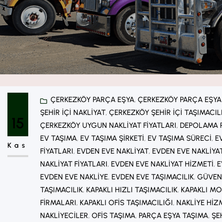
ÇERKEZKÖY PARÇA EŞYA
, 
ÇERKEZKÖY PARÇA EŞYA
ŞEHIR IÇI NAKLIYAT
, 
ÇERKEZKÖY ŞEHIR IÇI TAŞIMACIL
15
ÇERKEZKÖY UYGUN NAKLIYAT FIYATLARI
, 
DEPOLAMA 
EV TAŞIMA
, 
EV TAŞIMA ŞIRKETI
, 
EV TAŞIMA SÜRECI
, 
E
Kas
FIYATLARI
, 
EVDEN EVE NAKLIYAT
, 
EVDEN EVE NAKLIYA
NAKLIYAT FIYATLARI
, 
EVDEN EVE NAKLIYAT HIZMETI
, 
E
EVDEN EVE NAKLIYE
, 
EVDEN EVE TAŞIMACILIK
, 
GÜVENI
TAŞIMACILIK
, 
KAPAKLI HIZLI TAŞIMACILIK
, 
KAPAKLI MO
FIRMALARI
, 
KAPAKLI OFIS TAŞIMACILIĞI
, 
NAKLIYE HIZ
NAKLIYECILER
, 
OFIS TAŞIMA
, 
PARÇA EŞYA TAŞIMA
, 
ŞE