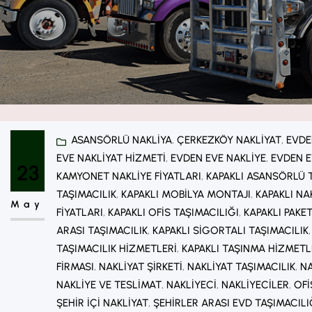
ASANSÖRLÜ NAKLIYA
, 
ÇERKEZKÖY NAKLIYAT
, 
EVDE
EVE NAKLIYAT HIZMETI
, 
EVDEN EVE NAKLIYE
, 
EVDEN E
23
KAMYONET NAKLIYE FIYATLARI
, 
KAPAKLI ASANSÖRLÜ T
TAŞIMACILIK
, 
KAPAKLI MOBILYA MONTAJI
, 
KAPAKLI NA
May
FIYATLARI
, 
KAPAKLI OFIS TAŞIMACILIĞI
, 
KAPAKLI PAKE
ARASI TAŞIMACILIK
, 
KAPAKLI SIGORTALI TAŞIMACILIK
,
TAŞIMACILIK HIZMETLERI
, 
KAPAKLI TAŞINMA HIZMETL
FIRMASI
, 
NAKLIYAT ŞIRKETI
, 
NAKLIYAT TAŞIMACILIK
, 
NA
NAKLIYE VE TESLIMAT
, 
NAKLIYECI
, 
NAKLIYECILER
, 
OFI
ŞEHIR IÇI NAKLIYAT
, 
ŞEHIRLER ARASI EVD TAŞIMACILI