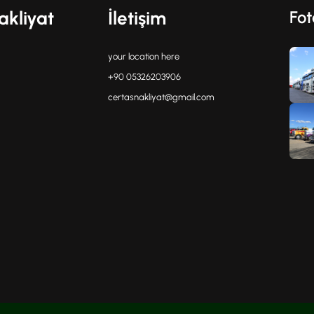
akliyat
İletişim
Fot
your location here
+90 05326203906
certasnakliyat@gmail.com