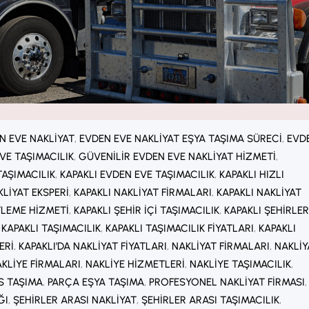
N EVE NAKLIYAT
, 
EVDEN EVE NAKLIYAT EŞYA TAŞIMA SÜRECI
, 
EVD
VE TAŞIMACILIK
, 
GÜVENILIR EVDEN EVE NAKLIYAT HIZMETI
, 
AŞIMACILIK
, 
KAPAKLI EVDEN EVE TAŞIMACILIK
, 
KAPAKLI HIZLI
KLIYAT EKSPERI
, 
KAPAKLI NAKLIYAT FIRMALARI
, 
KAPAKLI NAKLIYAT
TLEME HIZMETI
, 
KAPAKLI ŞEHIR IÇI TAŞIMACILIK
, 
KAPAKLI ŞEHIRLER
 
KAPAKLI TAŞIMACILIK
, 
KAPAKLI TAŞIMACILIK FIYATLARI
, 
KAPAKLI
ERI
, 
KAPAKLI’DA NAKLIYAT FIYATLARI
, 
NAKLIYAT FIRMALARI
, 
NAKLIY
KLIYE FIRMALARI
, 
NAKLIYE HIZMETLERI
, 
NAKLIYE TAŞIMACILIK
, 
S TAŞIMA
, 
PARÇA EŞYA TAŞIMA
, 
PROFESYONEL NAKLIYAT FIRMASI
,
ĞI
, 
ŞEHIRLER ARASI NAKLIYAT
, 
ŞEHIRLER ARASI TAŞIMACILIK
, 