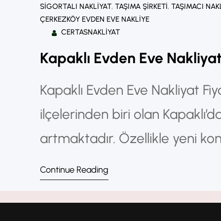
SIGORTALI NAKLIYAT
, 
TAŞIMA ŞIRKETI
, 
TAŞIMACI NAK
ÇERKEZKÖY EVDEN EVE NAKLIYE
CERTASNAKLIYAT
Kapaklı Evden Eve Nakliyat 
Kapaklı Evden Eve Nakliyat Fiya
ilçelerinden biri olan Kapaklı’
artmaktadır. Özellikle yeni kon
imkanları ve nüfus yoğunluğu
Continue Reading
nakliyat hizmetlerine olan tal
kişi “Kapaklı evden eve nakliya