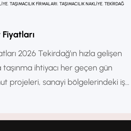
LIYE
, 
TAŞIMACILIK FIRMALARI
, 
TAŞIMACILIK NAKLIYE
, 
TEKIRDAĞ
Fiyatları
tları 2026 Tekirdağ’ın hızla gelişen
da taşınma ihtiyacı her geçen gün
ut projeleri, sanayi bölgelerindeki iş
nun artması nedeniyle evden eve
ep oldukça yüksektir. Bu nedenle birç
t fiyatları ne kadar?” sorusunun cevab