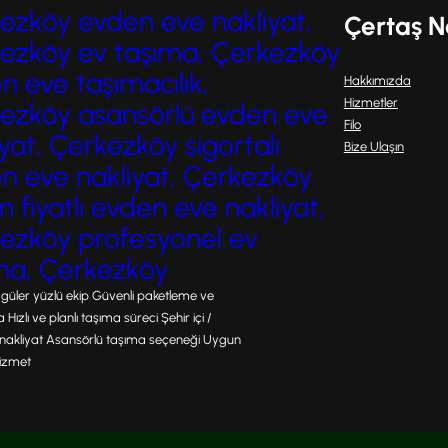
ezköy evden eve nakliyat,
Çertaş N
araştırmaktadır. Kapaklı’da…
ezköy ev taşıma, Çerkezköy
n eve taşımacılık,
Hakkımızda
Hizmetler
ezköy asansörlü evden eve
Filo
yat, Çerkezköy sigortalı
Bize Ulaşın
n eve nakliyat, Çerkezköy
 fiyatlı evden eve nakliyat,
ezköy profesyonel ev
ma, Çerkezköy
 güler yüzlü ekip Güvenli paketleme ve
ızlı ve planlı taşıma süreci Şehir içi /
ı nakliyat Asansörlü taşıma seçeneği Uygun
 hizmet