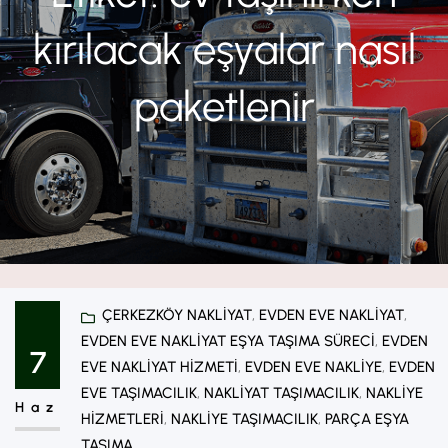
kırılacak eşyalar nasıl
paketlenir
ÇERKEZKÖY NAKLIYAT
, 
EVDEN EVE NAKLIYAT
, 
EVDEN EVE NAKLIYAT EŞYA TAŞIMA SÜRECI
, 
EVDEN
7
EVE NAKLIYAT HIZMETI
, 
EVDEN EVE NAKLIYE
, 
EVDEN
EVE TAŞIMACILIK
, 
NAKLIYAT TAŞIMACILIK
, 
NAKLIYE
Haz
HIZMETLERI
, 
NAKLIYE TAŞIMACILIK
, 
PARÇA EŞYA
TAŞIMA