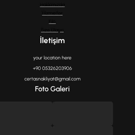
Hakkımızda
Hizmetler
Filo
Bize Ulaşın
İletişim
your location here
+90 05326203906
certasnakliyat@gmail.com
Foto Galeri