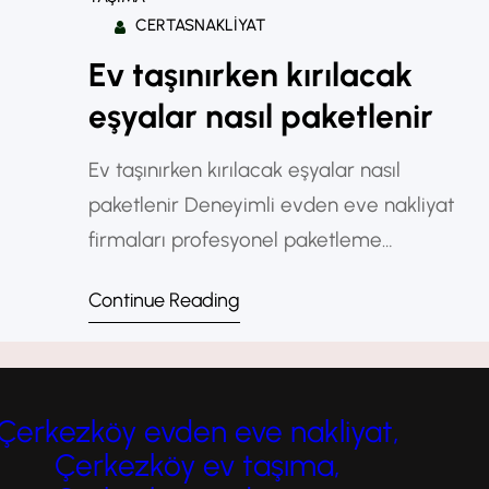
CERTASNAKLIYAT
Ev taşınırken kırılacak
eşyalar nasıl paketlenir
Ev taşınırken kırılacak eşyalar nasıl
paketlenir Deneyimli evden eve nakliyat
firmaları profesyonel paketleme
ekipmanları kullanarak eşyaların güvenli
Continue Reading
taşınmasını sağlar. Özellikle uzun mesafeli
şehirler arası taşınmalarda kaliteli
ambalajlama sayesinde hasar riski önemli
ölçüde azalır. Kaliteli ambalaj malzemeleri
Çerkezköy evden eve nakliyat,
kullanmak, her ürünü ayrı ayrı korumak,
Çerkezköy ev taşıma,
kolileri doğru yerleştirmek ve profesyonel