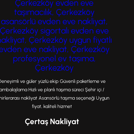
Çerkezköy evden eve
taşıma desteği almak sayesinde
taşımacılık, Çerkezköy
eşyalarınız yeni adresine güvenle…
asansörlü evden eve nakliyat,
Çerkezköy sigortalı evden eve
nakliyat, Çerkezköy uygun fiyatlı
evden eve nakliyat, Çerkezköy
profesyonel ev taşıma,
Çerkezköy
Deneyimli ve güler yüzlü ekip Güvenli paketleme ve
ambalajlama Hızlı ve planlı taşıma süreci Şehir içi /
hirlerarası nakliyat Asansörlü taşıma seçeneği Uygun
fiyat, kaliteli hizmet
Çertaş Nakliyat