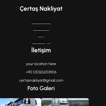
Çertaş Nakliyat
Hakkımızda
Hizmetler
Filo
Bize Ulaşın
İletişim
your location here
+90 05326203906
certasnakliyat@gmail.com
Foto Galeri