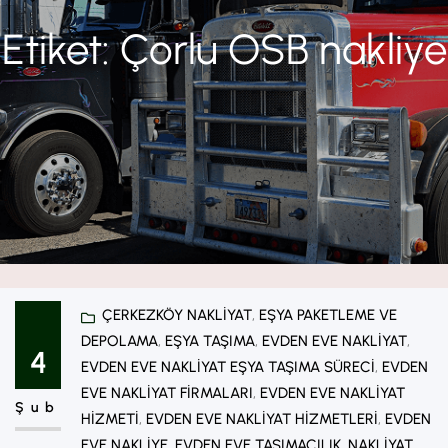
Etiket:
Çorlu OSB nakliye
ÇERKEZKÖY NAKLIYAT
, 
EŞYA PAKETLEME VE
DEPOLAMA
, 
EŞYA TAŞIMA
, 
EVDEN EVE NAKLIYAT
, 
4
EVDEN EVE NAKLIYAT EŞYA TAŞIMA SÜRECI
, 
EVDEN
EVE NAKLIYAT FIRMALARI
, 
EVDEN EVE NAKLIYAT
Şub
HIZMETI
, 
EVDEN EVE NAKLIYAT HIZMETLERI
, 
EVDEN
EVE NAKLIYE
, 
EVDEN EVE TAŞIMACILIK
, 
NAKLIYAT