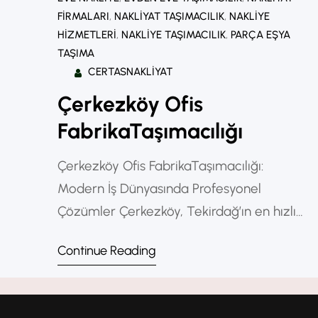
FIRMALARI
, 
NAKLIYAT TAŞIMACILIK
, 
NAKLIYE
HIZMETLERI
, 
NAKLIYE TAŞIMACILIK
, 
PARÇA EŞYA
TAŞIMA
CERTASNAKLIYAT
Çerkezköy Ofis
FabrikaTaşımacılığı
Çerkezköy Ofis FabrikaTaşımacılığı:
Modern İş Dünyasında Profesyonel
Çözümler Çerkezköy, Tekirdağ’ın en hızlı
gelişen sanayi bölgelerinden biri olarak,
Continue Reading
Türkiye’nin üretim ve ticaret ağında
önemli bir konuma sahiptir. Bölgede yer
alan fabrika, atölye ve ofislerin sayısı her