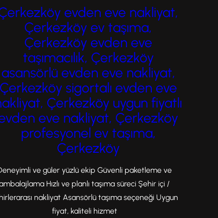
geçen gün artarken; işletmelerin
Çerkezköy evden eve nakliyat,
büyümesi, yer değişikliği veya üretim alanı
Çerkezköy ev taşıma,
genişletme gibi ihtiyaçları da beraberinde
Çerkezköy evden eve
getirmektedir. Bu noktada Çerkezköy ofis…
taşımacılık, Çerkezköy
asansörlü evden eve nakliyat,
Çerkezköy sigortalı evden eve
nakliyat, Çerkezköy uygun fiyatlı
evden eve nakliyat, Çerkezköy
profesyonel ev taşıma,
Çerkezköy
Deneyimli ve güler yüzlü ekip Güvenli paketleme ve
ambalajlama Hızlı ve planlı taşıma süreci Şehir içi /
hirlerarası nakliyat Asansörlü taşıma seçeneği Uygun
fiyat, kaliteli hizmet