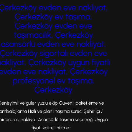
geçen gün artarken; işletmelerin
Çerkezköy evden eve nakliyat,
büyümesi, yer değişikliği veya üretim alanı
Çerkezköy ev taşıma,
genişletme gibi ihtiyaçları da beraberinde
Çerkezköy evden eve
getirmektedir. Bu noktada Çerkezköy ofis…
taşımacılık, Çerkezköy
asansörlü evden eve nakliyat,
Çerkezköy sigortalı evden eve
nakliyat, Çerkezköy uygun fiyatlı
evden eve nakliyat, Çerkezköy
profesyonel ev taşıma,
Çerkezköy
Deneyimli ve güler yüzlü ekip Güvenli paketleme ve
ambalajlama Hızlı ve planlı taşıma süreci Şehir içi /
hirlerarası nakliyat Asansörlü taşıma seçeneği Uygun
fiyat, kaliteli hizmet