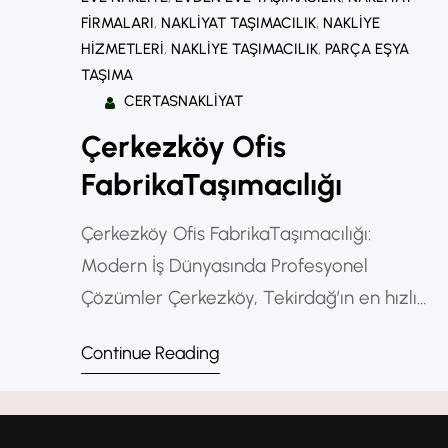
FIRMALARI
, 
NAKLIYAT TAŞIMACILIK
, 
NAKLIYE
HIZMETLERI
, 
NAKLIYE TAŞIMACILIK
, 
PARÇA EŞYA
TAŞIMA
CERTASNAKLIYAT
Çerkezköy Ofis
FabrikaTaşımacılığı
Çerkezköy Ofis FabrikaTaşımacılığı:
Modern İş Dünyasında Profesyonel
Çözümler Çerkezköy, Tekirdağ’ın en hızlı
gelişen sanayi bölgelerinden biri olarak,
Continue Reading
Türkiye’nin üretim ve ticaret ağında
önemli bir konuma sahiptir. Bölgede yer
alan fabrika, atölye ve ofislerin sayısı her