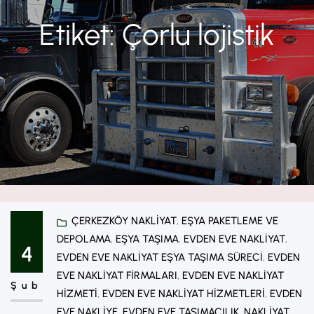
Etiket:
Çorlu lojistik
ÇERKEZKÖY NAKLIYAT
, 
EŞYA PAKETLEME VE
DEPOLAMA
, 
EŞYA TAŞIMA
, 
EVDEN EVE NAKLIYAT
, 
4
EVDEN EVE NAKLIYAT EŞYA TAŞIMA SÜRECI
, 
EVDEN
EVE NAKLIYAT FIRMALARI
, 
EVDEN EVE NAKLIYAT
Şub
HIZMETI
, 
EVDEN EVE NAKLIYAT HIZMETLERI
, 
EVDEN
EVE NAKLIYE
, 
EVDEN EVE TAŞIMACILIK
, 
NAKLIYAT