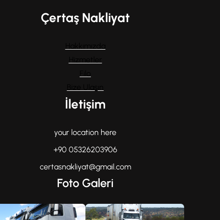
Çertaş Nakliyat
Hakkımızda
Hizmetler
Filo
Bize Ulaşın
İletişim
your location here
+90 05326203906
certasnakliyat@gmail.com
Foto Galeri