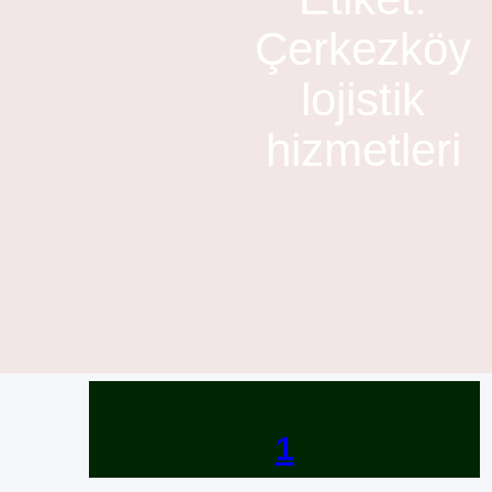
Çerkezköy
lojistik
hizmetleri
1