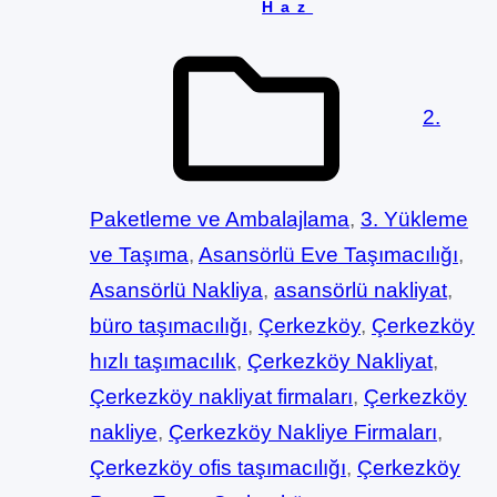
Haz
2.
Paketleme ve Ambalajlama
, 
3. Yükleme
ve Taşıma
, 
Asansörlü Eve Taşımacılığı
, 
Asansörlü Nakliya
, 
asansörlü nakliyat
, 
büro taşımacılığı
, 
Çerkezköy
, 
Çerkezköy
hızlı taşımacılık
, 
Çerkezköy Nakliyat
, 
Çerkezköy nakliyat firmaları
, 
Çerkezköy
nakliye
, 
Çerkezköy Nakliye Firmaları
, 
Çerkezköy ofis taşımacılığı
, 
Çerkezköy