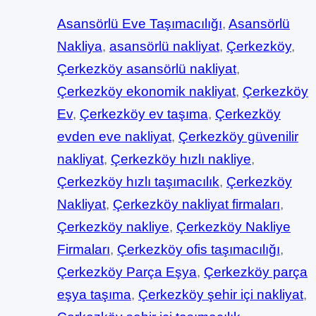
Asansörlü Eve Taşımacılığı
, 
Asansörlü
Nakliya
, 
asansörlü nakliyat
, 
Çerkezköy
, 
Çerkezköy asansörlü nakliyat
, 
Çerkezköy ekonomik nakliyat
, 
Çerkezköy
Ev
, 
Çerkezköy ev taşıma
, 
Çerkezköy
evden eve nakliyat
, 
Çerkezköy güvenilir
nakliyat
, 
Çerkezköy hızlı nakliye
, 
Çerkezköy hızlı taşımacılık
, 
Çerkezköy
Nakliyat
, 
Çerkezköy nakliyat firmaları
, 
Çerkezköy nakliye
, 
Çerkezköy Nakliye
Firmaları
, 
Çerkezköy ofis taşımacılığı
, 
Çerkezköy Parça Eşya
, 
Çerkezköy parça
eşya taşıma
, 
Çerkezköy şehir içi nakliyat
, 