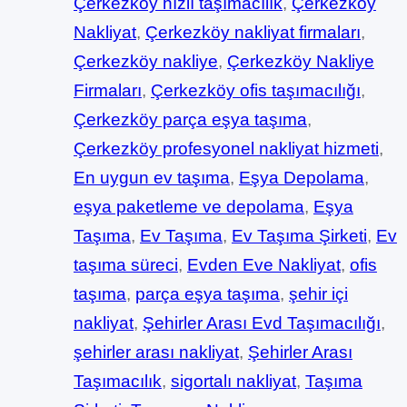
Çerkezköy hızlı taşımacılık
, 
Çerkezköy
Nakliyat
, 
Çerkezköy nakliyat firmaları
, 
Çerkezköy nakliye
, 
Çerkezköy Nakliye
Firmaları
, 
Çerkezköy ofis taşımacılığı
, 
Çerkezköy parça eşya taşıma
, 
Çerkezköy profesyonel nakliyat hizmeti
, 
En uygun ev taşıma
, 
Eşya Depolama
, 
eşya paketleme ve depolama
, 
Eşya
Taşıma
, 
Ev Taşıma
, 
Ev Taşıma Şirketi
, 
Ev
taşıma süreci
, 
Evden Eve Nakliyat
, 
ofis
taşıma
, 
parça eşya taşıma
, 
şehir içi
nakliyat
, 
Şehirler Arası Evd Taşımacılığı
, 
şehirler arası nakliyat
, 
Şehirler Arası
Taşımacılık
, 
sigortalı nakliyat
, 
Taşıma