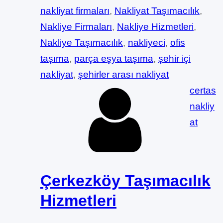
nakliyat firmaları
, 
Nakliyat Taşımacılık
, 
Nakliye Firmaları
, 
Nakliye Hizmetleri
, 
Nakliye Taşımacılık
, 
nakliyeci
, 
ofis
taşıma
, 
parça eşya taşıma
, 
şehir içi
nakliyat
, 
şehirler arası nakliyat
certas
nakliy
at
Çerkezköy Taşımacılık
Hizmetleri