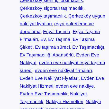
Çerkezköy şehir içi taşımacılık
, 
Çerkezköy sigortalı taşımacılık
, 
Çerkezköy taşımacılık
, 
Çerkezköy uygun
nakliyat fiyatları
, 
eşya paketleme ve
depolama
, 
Eşya Taşıma
, 
Eşya Taşıma
Firmaları
, 
Ev
, 
Ev Taşıma
, 
Ev Taşıma
Şirketi
, 
Ev taşıma süreci
, 
Ev Taşımacılığı
, 
Ev Taşımacılığı Asansörlü
, 
Evden Eve
Nakliyat
, 
evden eve nakliyat eşya taşıma
süreci
, 
evden eve nakliyat firmaları
, 
Evden Eve Nakliyat Fiyatları
, 
Evden Eve
Nakliyat Hizmeti
, 
evden eve nakliye
, 
Evden Eve Taşımacılık
, 
Nakliyat
Taşımacılık
, 
Nakliye Hizmetleri
, 
Nakliye