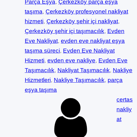
Parça Eşya
, 
Çerkezköy parça eşya
taşıma
, 
Çerkezköy profesyonel nakliyat
hizmeti
, 
Çerkezköy şehir içi nakliyat
, 
Çerkezköy şehir içi taşımacılık
, 
Evden
Eve Nakliyat
, 
evden eve nakliyat eşya
taşıma süreci
, 
Evden Eve Nakliyat
Hizmeti
, 
evden eve nakliye
, 
Evden Eve
Taşımacılık
, 
Nakliyat Taşımacılık
, 
Nakliye
Hizmetleri
, 
Nakliye Taşımacılık
, 
parça
eşya taşıma
certas
nakliy
at