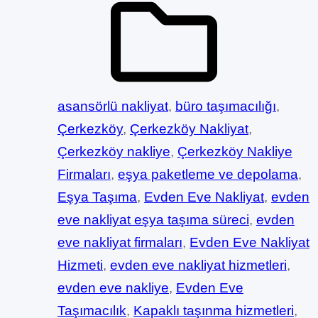
asansörlü nakliyat
, 
büro taşımacılığı
, 
Çerkezköy
, 
Çerkezköy Nakliyat
, 
Çerkezköy nakliye
, 
Çerkezköy Nakliye
Firmaları
, 
eşya paketleme ve depolama
, 
Eşya Taşıma
, 
Evden Eve Nakliyat
, 
evden
eve nakliyat eşya taşıma süreci
, 
evden
eve nakliyat firmaları
, 
Evden Eve Nakliyat
Hizmeti
, 
evden eve nakliyat hizmetleri
, 
evden eve nakliye
, 
Evden Eve
Taşımacılık
, 
Kapaklı taşınma hizmetleri
, 