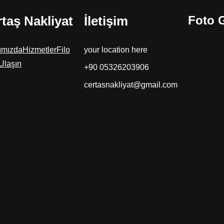
taş Nakliyat
İletişim
Foto G
ımızda
Hizmetler
Filo
your location here
Ulaşın
+90 05326203906
certasnakliyat@gmail.com