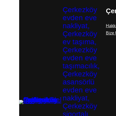
Çerkezköy
Çer
evden eve
nakliyat,
Hakk
Çerkezköy
Bize 
ev taşıma,
Çerkezköy
evden eve
taşımacılık,
Çerkezköy
asansörlü
evden eve
nakliyat,
Çerkezköy
sigortalı