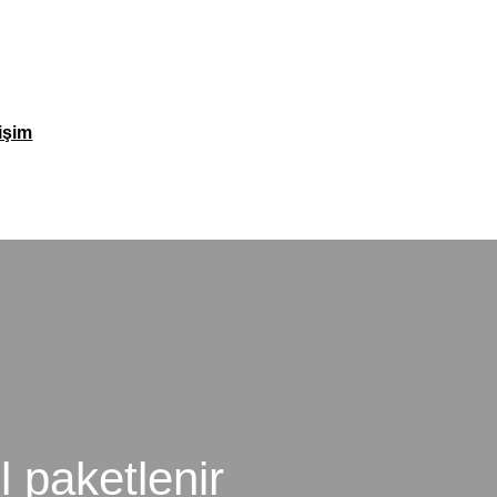
tişim
Fiyatlandırma / Teklif Al
l paketlenir