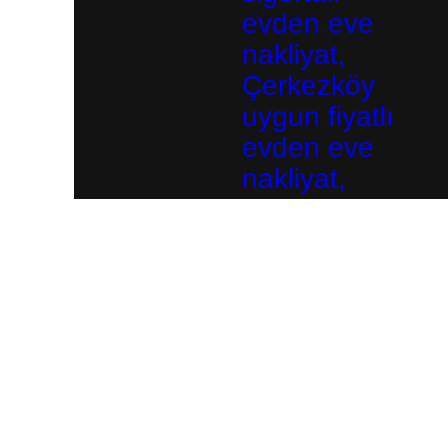
evden eve
nakliyat,
Çerkezköy
uygun fiyatlı
evden eve
nakliyat,
Çerkezköy
profesyonel
ev taşıma,
Çerkezköy
Deneyimli ve güler yüzlü ekip Güvenli
paketleme ve ambalajlama Hızlı ve planlı
taşıma süreci Şehir içi / şehirlerarası nakliyat
Asansörlü taşıma seçeneği Uygun fiyat, kaliteli