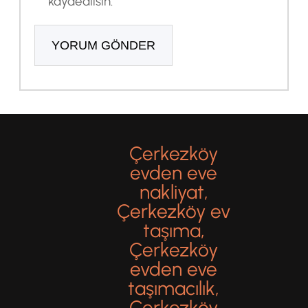
kaydedilsin.
Çerkezköy
evden eve
nakliyat,
Çerkezköy ev
taşıma,
Çerkezköy
evden eve
taşımacılık,
Çerkezköy