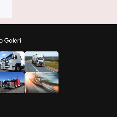
ze
o Galeri