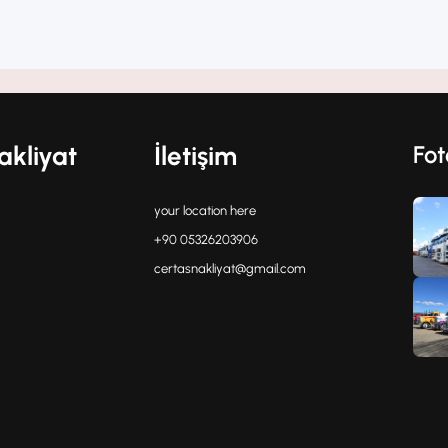
t firması, Vize eşya taşıma hizmeti, Vi
aşıma, Vize marangozlu nakliyat, Vize
den eve…
akliyat
İletişim
Fot
your location here
+90 05326203906
certasnakliyat@gmail.com