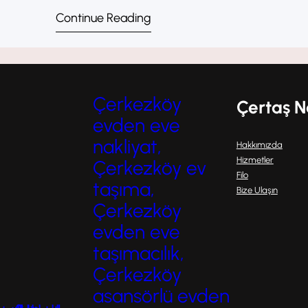
nakliyat, Vize güvenilir nakliya
Continue Reading
ofis taşıma, Vize parça eşya t
ambalajlı taşımacılık, Vize ev
Çerkezköy
Çertaş N
evden eve
nakliyat,
Hakkımızda
Hizmetler
Çerkezköy ev
Filo
taşıma,
Bize Ulaşın
Çerkezköy
evden eve
taşımacılık,
Çerkezköy
asansörlü evden