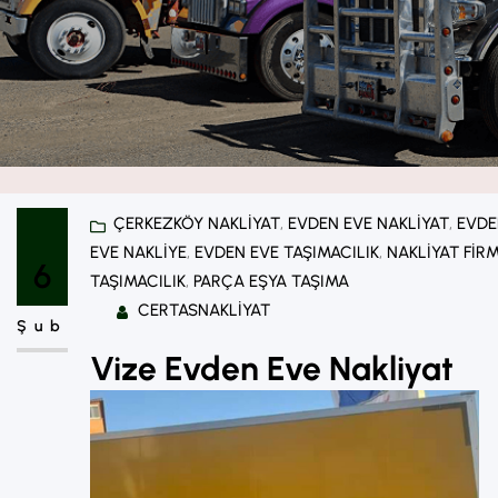
ÇERKEZKÖY NAKLIYAT
, 
EVDEN EVE NAKLIYAT
, 
EVDE
EVE NAKLIYE
, 
EVDEN EVE TAŞIMACILIK
, 
NAKLIYAT FIR
6
TAŞIMACILIK
, 
PARÇA EŞYA TAŞIMA
CERTASNAKLIYAT
Şub
Vize Evden Eve Nakliyat