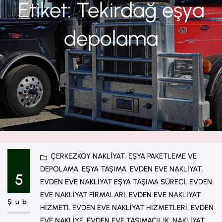
Etiket:
Tekirdağ eşya
depolama
ÇERKEZKÖY NAKLIYAT
, 
EŞYA PAKETLEME VE
DEPOLAMA
, 
EŞYA TAŞIMA
, 
EVDEN EVE NAKLIYAT
, 
5
EVDEN EVE NAKLIYAT EŞYA TAŞIMA SÜRECI
, 
EVDEN
EVE NAKLIYAT FIRMALARI
, 
EVDEN EVE NAKLIYAT
Şub
HIZMETI
, 
EVDEN EVE NAKLIYAT HIZMETLERI
, 
EVDEN
EVE NAKLIYE
, 
EVDEN EVE TAŞIMACILIK
, 
NAKLIYAT