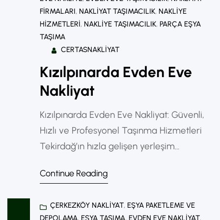
FIRMALARI
, 
NAKLIYAT TAŞIMACILIK
, 
NAKLIYE
HIZMETLERI
, 
NAKLIYE TAŞIMACILIK
, 
PARÇA EŞYA
TAŞIMA
CERTASNAKLIYAT
Kızılpınarda Evden Eve
Nakliyat
Kızılpınarda Evden Eve Nakliyat: Güvenli,
Hızlı ve Profesyonel Taşınma Hizmetleri
Tekirdağ’ın hızla gelişen yerleşim
bölgelerinden biri olan Çerkezköy
Continue Reading
Kızılpınar, son yıllarda hem konut projeleri
hem de nüfus artışıyla dikkat çekmektedir.
ÇERKEZKÖY NAKLIYAT
, 
EŞYA PAKETLEME VE
Bu gelişime paralel olarak Kızılpınar evden
DEPOLAMA
, 
EŞYA TAŞIMA
, 
EVDEN EVE NAKLIYAT
, 