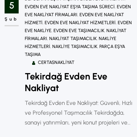
eve nakliyat hizmetlerine olan ihtiyaç da
5
EVDEN EVE NAKLIYAT EŞYA TAŞIMA SÜRECI
, 
EVDEN
her geçen gün artmaktadır. Çünkü
EVE NAKLIYAT FIRMALARI
, 
EVDEN EVE NAKLIYAT
Şub
taşınma süreci, doğru firma tercih
HIZMETI
, 
EVDEN EVE NAKLIYAT HIZMETLERI
, 
EVDEN
EVE NAKLIYE
, 
EVDEN EVE TAŞIMACILIK
, 
NAKLIYAT
edilmediğinde oldukça yorucu…
FIRMALARI
, 
NAKLIYAT TAŞIMACILIK
, 
NAKLIYE
HIZMETLERI
, 
NAKLIYE TAŞIMACILIK
, 
PARÇA EŞYA
TAŞIMA
CERTASNAKLIYAT
Tekirdağ Evden Eve
Nakliyat
Tekirdağ Evden Eve Nakliyat: Güvenli, Hızlı
ve Profesyonel Taşımacılık Tekirdağda,
sanayi yatırımları, yeni konut projeleri ve
artan nüfusuyla taşınma ihtiyacının yoğun