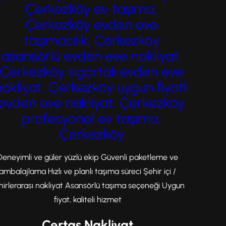
hem zamandan tasarruf edilir hem de
Çerkezköy ev taşıma,
eşyalarınız zarar görmeden yeni
Çerkezköy evden eve
adresinize ulaştırılır. Evden…
taşımacılık, Çerkezköy
asansörlü evden eve nakliyat,
Çerkezköy sigortalı evden eve
nakliyat, Çerkezköy uygun fiyatlı
evden eve nakliyat, Çerkezköy
profesyonel ev taşıma,
Çerkezköy
Deneyimli ve güler yüzlü ekip Güvenli paketleme ve
ambalajlama Hızlı ve planlı taşıma süreci Şehir içi /
hirlerarası nakliyat Asansörlü taşıma seçeneği Uygun
fiyat, kaliteli hizmet
Çertaş Nakliyat