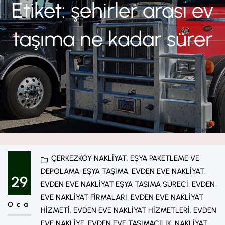
Etiket:
şehirler arası ev
taşıma ne kadar sürer
ÇERKEZKÖY NAKLIYAT
, 
EŞYA PAKETLEME VE
DEPOLAMA
, 
EŞYA TAŞIMA
, 
EVDEN EVE NAKLIYAT
, 
29
EVDEN EVE NAKLIYAT EŞYA TAŞIMA SÜRECI
, 
EVDEN
EVE NAKLIYAT FIRMALARI
, 
EVDEN EVE NAKLIYAT
Oca
HIZMETI
, 
EVDEN EVE NAKLIYAT HIZMETLERI
, 
EVDEN
EVE NAKLIYE
, 
EVDEN EVE TAŞIMACILIK
, 
NAKLIYAT