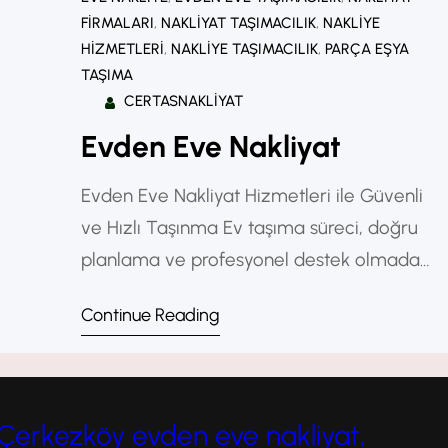
FIRMALARI
, 
NAKLIYAT TAŞIMACILIK
, 
NAKLIYE
HIZMETLERI
, 
NAKLIYE TAŞIMACILIK
, 
PARÇA EŞYA
TAŞIMA
CERTASNAKLIYAT
Evden Eve Nakliyat
Evden Eve Nakliyat Hizmetleri ile Güvenli
ve Hızlı Taşınma Ev taşıma süreci, doğru
planlama ve profesyonel destek olmadan
oldukça stresli olabilir. Bu noktada evden
Continue Reading
eve nakliye hizmetleri, eşyaların güvenli,
hızlı ve sorunsuz şekilde taşınmasını
sağlayarak taşınma sürecini kolaylaştırır.
Profesyonel nakliyat firmaları sayesinde
Çerkezköy evden eve nakliyat,