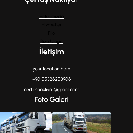
Hakkımızda
Hizmetler
Filo
Bize Ulaşın
İletişim
your location here
+90 05326203906
certasnakliyat@gmail.com
Foto Galeri