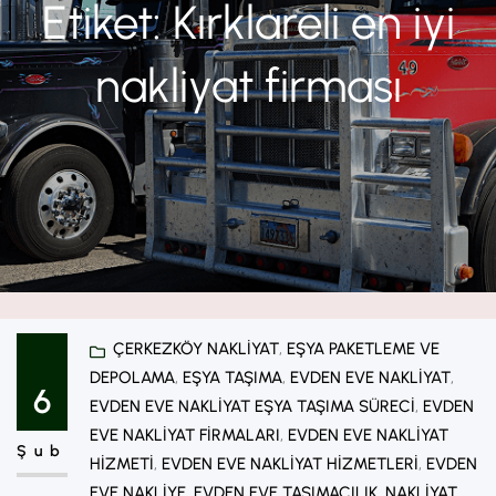
Etiket:
Kırklareli en iyi
nakliyat firması
ÇERKEZKÖY NAKLIYAT
, 
EŞYA PAKETLEME VE
DEPOLAMA
, 
EŞYA TAŞIMA
, 
EVDEN EVE NAKLIYAT
, 
6
EVDEN EVE NAKLIYAT EŞYA TAŞIMA SÜRECI
, 
EVDEN
EVE NAKLIYAT FIRMALARI
, 
EVDEN EVE NAKLIYAT
Şub
HIZMETI
, 
EVDEN EVE NAKLIYAT HIZMETLERI
, 
EVDEN
EVE NAKLIYE
, 
EVDEN EVE TAŞIMACILIK
, 
NAKLIYAT