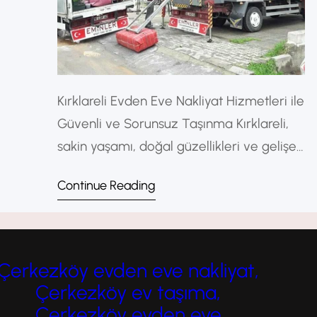
Kırklareli Evden Eve Nakliyat Hizmetleri ile
Güvenli ve Sorunsuz Taşınma Kırklareli,
sakin yaşamı, doğal güzellikleri ve gelişen
yerleşim alanlarıyla son yıllarda taşınma
Continue Reading
talebinin arttığı şehirler arasında yer
almaktadır. Bu nedenle Kırklareliye evden
eve nakliyat hizmetleri, hem şehir içi hem
de şehirler arası taşınmalarda büyük
Çerkezköy evden eve nakliyat,
önem taşır. Kırklareli Evden Eve Nakliyat
Çerkezköy ev taşıma,
Nedir? Evden eve nakliyat; eşyaların…
Çerkezköy evden eve