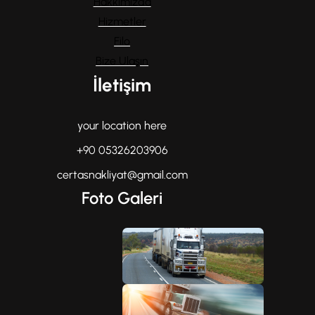
Hakkımızda
Hizmetler
Filo
Bize Ulaşın
İletişim
your location here
+90 05326203906
certasnakliyat@gmail.com
Foto Galeri