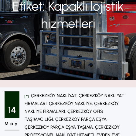
Etiket:
Kapaklı lojistik
hizmetleri
ÇERKEZKÖY NAKLIYAT
, 
ÇERKEZKÖY NAKLIYAT
FIRMALARI
, 
ÇERKEZKÖY NAKLIYE
, 
ÇERKEZKÖY
14
NAKLIYE FIRMALARI
, 
ÇERKEZKÖY OFIS
TAŞIMACILIĞI
, 
ÇERKEZKÖY PARÇA EŞYA
, 
May
ÇERKEZKÖY PARÇA EŞYA TAŞIMA
, 
ÇERKEZKÖY
PROFESYONEL NAKLIYAT HIZMETI
, 
EVDEN EVE