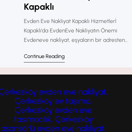
Kapaklı
Evden Eve Nakliyat Kapaklı Hizmetlerİ
Kapaklı’da EvdenEve Nakliyatın Önemi
Evdeneve nakliyat, eşyaların bir adresten
başka bir adrese güvenli şekilde
Continue Reading
taşınmasını sağlar. Kapaklı’da artan nüfus
ve yeni konut projeleri nedeniyle nakliyat
hizmetlerine olan talep yükselmektedir. Bu
nedenle profesyonel taşımacılık hizmetleri
Çerkezköy evden eve nakliyat,
büyük önem taşır. Evden Eve Nakliyat
Çerkezköy ev taşıma,
Kapaklı Profesyonel Nakliyat Hizmetlerine
Çerkezköy evden eve
Neden İhtiyaç Duyulur? Taşınma süreci
taşımacılık, Çerkezköy
planlama…
asansörlü evden eve nakliyat,