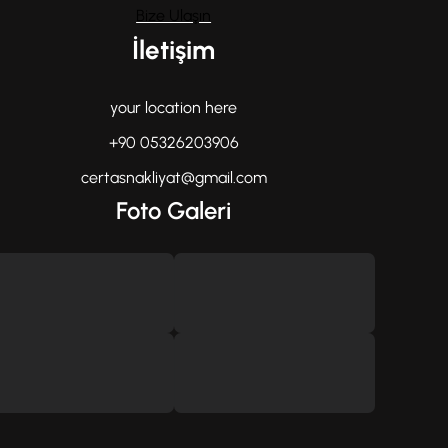
Bize Ulaşın
İletişim
your location here
+90 05326203906
certasnakliyat@gmail.com
Foto Galeri