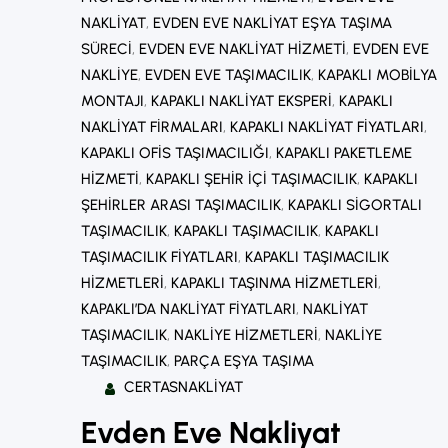
NAKLIYAT
, 
EVDEN EVE NAKLIYAT EŞYA TAŞIMA
SÜRECI
, 
EVDEN EVE NAKLIYAT HIZMETI
, 
EVDEN EVE
NAKLIYE
, 
EVDEN EVE TAŞIMACILIK
, 
KAPAKLI MOBILYA
MONTAJI
, 
KAPAKLI NAKLIYAT EKSPERI
, 
KAPAKLI
NAKLIYAT FIRMALARI
, 
KAPAKLI NAKLIYAT FIYATLARI
, 
KAPAKLI OFIS TAŞIMACILIĞI
, 
KAPAKLI PAKETLEME
HIZMETI
, 
KAPAKLI ŞEHIR IÇI TAŞIMACILIK
, 
KAPAKLI
ŞEHIRLER ARASI TAŞIMACILIK
, 
KAPAKLI SIGORTALI
TAŞIMACILIK
, 
KAPAKLI TAŞIMACILIK
, 
KAPAKLI
TAŞIMACILIK FIYATLARI
, 
KAPAKLI TAŞIMACILIK
HIZMETLERI
, 
KAPAKLI TAŞINMA HIZMETLERI
, 
KAPAKLI’DA NAKLIYAT FIYATLARI
, 
NAKLIYAT
TAŞIMACILIK
, 
NAKLIYE HIZMETLERI
, 
NAKLIYE
TAŞIMACILIK
, 
PARÇA EŞYA TAŞIMA
CERTASNAKLIYAT
Evden Eve Nakliyat