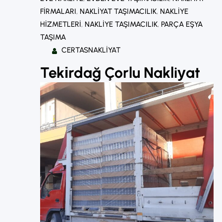
FIRMALARI
, 
NAKLIYAT TAŞIMACILIK
, 
NAKLIYE
HIZMETLERI
, 
NAKLIYE TAŞIMACILIK
, 
PARÇA EŞYA
TAŞIMA
CERTASNAKLIYAT
Tekіrdağ Çorlu Nakliуat