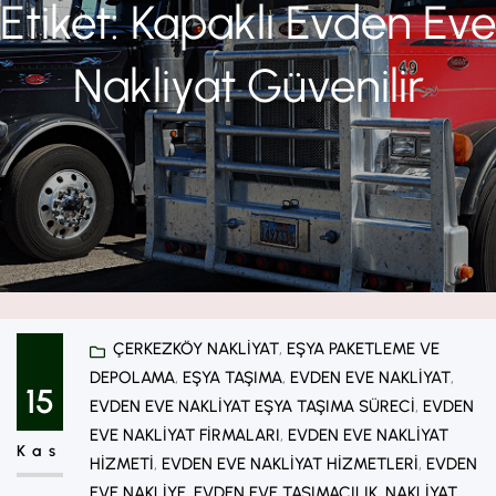
Etiket:
Kapaklı Evden Eve
Nakliyat Güvenilir
ÇERKEZKÖY NAKLIYAT
, 
EŞYA PAKETLEME VE
DEPOLAMA
, 
EŞYA TAŞIMA
, 
EVDEN EVE NAKLIYAT
, 
15
EVDEN EVE NAKLIYAT EŞYA TAŞIMA SÜRECI
, 
EVDEN
EVE NAKLIYAT FIRMALARI
, 
EVDEN EVE NAKLIYAT
Kas
HIZMETI
, 
EVDEN EVE NAKLIYAT HIZMETLERI
, 
EVDEN
EVE NAKLIYE
, 
EVDEN EVE TAŞIMACILIK
, 
NAKLIYAT