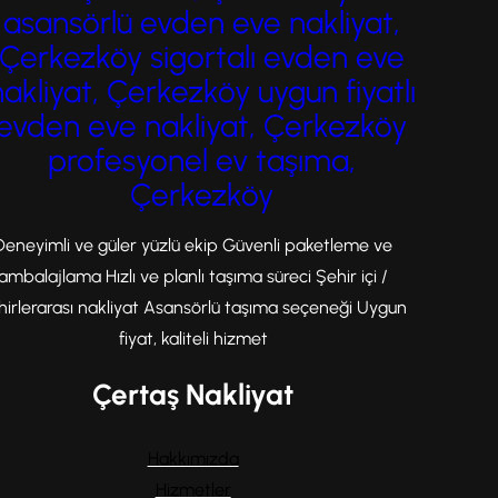
taşımacılık…
asansörlü evden eve nakliyat,
Çerkezköy sigortalı evden eve
nakliyat, Çerkezköy uygun fiyatlı
evden eve nakliyat, Çerkezköy
profesyonel ev taşıma,
Çerkezköy
Deneyimli ve güler yüzlü ekip Güvenli paketleme ve
ambalajlama Hızlı ve planlı taşıma süreci Şehir içi /
hirlerarası nakliyat Asansörlü taşıma seçeneği Uygun
fiyat, kaliteli hizmet
Çertaş Nakliyat
Hakkımızda
Hizmetler