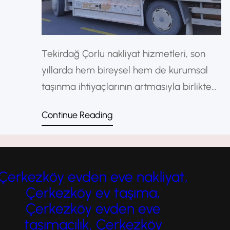
Tekirdağ Çorlu nakliyat hizmetleri, son
yıllarda hem bireysel hem de kurumsal
taşınma ihtiyaçlarının artmasıyla birlikte
büyük bir gelişim göstermiştir. Çorlu,
Continue Reading
sanayi ve ticaret açısından önemli bir
merkez olduğu için taşımacılık sektörü de
oldukça hareketlidir. Bu durum,
profesyonel ve güvenilir nakliyat
Çerkezköy evden eve nakliyat,
firmalarına olan talebi sürekli
Çerkezköy ev taşıma,
artırmaktadır. Çorlu’da nakliyat hizmetleri
Çerkezköy evden eve
denildiğinde akla ilk olarak evden eve
taşımacılık, Çerkezköy