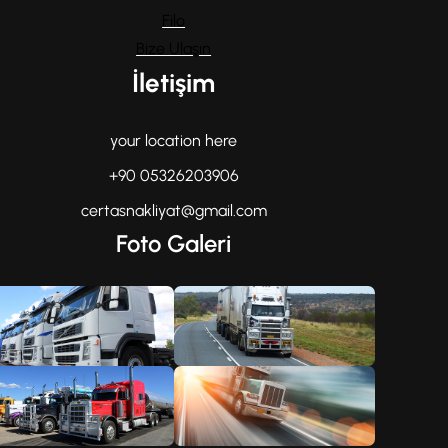
Filo
Bize Ulaşın
İletişim
your location here
+90 05326203906
certasnakliyat@gmail.com
Foto Galeri