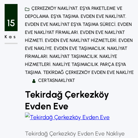
yüksek katlı binalarda yaşayanlar için
ÇERKEZKÖY NAKLIYAT
, 
EŞYA PAKETLEME VE
eşyaların zarar görmeden taşınması
DEPOLAMA
, 
EŞYA TAŞIMA
, 
EVDEN EVE NAKLIYAT
, 
büyük önem taşır. Bu noktada
15
EVDEN EVE NAKLIYAT EŞYA TAŞIMA SÜRECI
, 
EVDEN
Çerkezköyda asansörlü evden eve
EVE NAKLIYAT FIRMALARI
, 
EVDEN EVE NAKLIYAT
Kas
taşımacılık hizmetleri, modern ve pratik
HIZMETI
, 
EVDEN EVE NAKLIYAT HIZMETLERI
, 
EVDEN
EVE NAKLIYE
, 
EVDEN EVE TAŞIMACILIK
, 
NAKLIYAT
çözümler sunarak taşınmayı hem kolay
FIRMALARI
, 
NAKLIYAT TAŞIMACILIK
, 
NAKLIYE
hem de güvenli hale…
HIZMETLERI
, 
NAKLIYE TAŞIMACILIK
, 
PARÇA EŞYA
TAŞIMA
, 
TEKIRDAĞ ÇERKEZKÖY EVDEN EVE NAKLIYE
CERTASNAKLIYAT
Tekirdağ Çerkezköy
Evden Eve
Tekirdağ Çerkezköy Evden Eve Nakliye