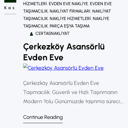
taşınmanın en önemli anahtarı haline gelir.
HIZMETLERI
, 
EVDEN EVE NAKLIYE
, 
EVDEN EVE
Kas
Çerkezköyde Şehir İçi Evden Eve Nakliyat…
TAŞIMACILIK
, 
NAKLIYAT FIRMALARI
, 
NAKLIYAT
TAŞIMACILIK
, 
NAKLIYE HIZMETLERI
, 
NAKLIYE
TAŞIMACILIK
, 
PARÇA EŞYA TAŞIMA
CERTASNAKLIYAT
Çerkezköy Asansörlü
Evden Eve
Çerkezköy Asansörlü Evden Eve
Taşımacılık: Güvenli ve Hızlı Taşınmanın
Modern Yolu Günümüzde taşınma süreci,
doğru yöntemler kullanılmadığında
Continue Reading
oldukça yorucu ve stresli olabilir. Özellikle