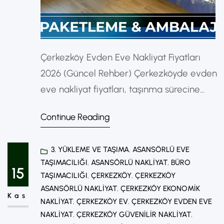
Çerkezköy Evden Eve Nakliyat Fiyatları
2026 (Güncel Rehber) Çerkezköyde evden
eve nakliyat fiyatları, taşınma sürecine
girecek olan kişiler için en çok merak
Continue Reading
edilen konuların başında gelir. Taşınma
maliyetleri; mesafe, eşya miktarı, kat
3. YÜKLEME VE TAŞIMA
, 
ASANSÖRLÜ EVE
durumu ve alınacak ek hizmetlere göre
TAŞIMACILIĞI
, 
ASANSÖRLÜ NAKLIYAT
, 
BÜRO
değişiklik gösterir. Bu yazıda Çerkezköy
15
TAŞIMACILIĞI
, 
ÇERKEZKÖY
, 
ÇERKEZKÖY
nakliyat fiyatlarını etkileyen tüm faktörleri
ASANSÖRLÜ NAKLIYAT
, 
ÇERKEZKÖY EKONOMIK
Kas
detaylı şekilde inceleyerek, bütçenize en
NAKLIYAT
, 
ÇERKEZKÖY EV
, 
ÇERKEZKÖY EVDEN EVE
NAKLIYAT
, 
ÇERKEZKÖY GÜVENILIR NAKLIYAT
, 
uygun taşınma…