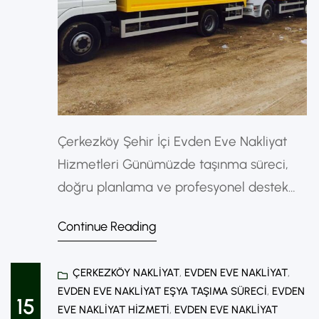
Çerkezköy Şehir İçi Evden Eve Nakliyat
Hizmetleri Günümüzde taşınma süreci,
doğru planlama ve profesyonel destek
olmadan oldukça stresli ve yorucu olabilir.
Continue Reading
Özellikle Çerkezköy gibi hızla gelişen
bölgelerde ev değişikliği sık yaşanır. Bu
ÇERKEZKÖY NAKLIYAT
, 
EVDEN EVE NAKLIYAT
, 
noktada Çerkezköyde şehir içi evden eve
EVDEN EVE NAKLIYAT EŞYA TAŞIMA SÜRECI
, 
EVDEN
nakliyat hizmetleri, güvenli ve hızlı
15
EVE NAKLIYAT HIZMETI
, 
EVDEN EVE NAKLIYAT