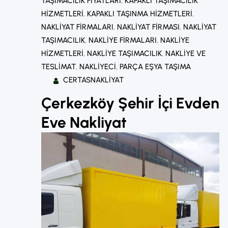
TAŞIMACILIK FIYATLARI
, 
KAPAKLI TAŞIMACILIK
HIZMETLERI
, 
KAPAKLI TAŞINMA HIZMETLERI
, 
NAKLIYAT FIRMALARI
, 
NAKLIYAT FIRMASI
, 
NAKLIYAT
TAŞIMACILIK
, 
NAKLIYE FIRMALARI
, 
NAKLIYE
HIZMETLERI
, 
NAKLIYE TAŞIMACILIK
, 
NAKLIYE VE
TESLIMAT
, 
NAKLIYECI
, 
PARÇA EŞYA TAŞIMA
CERTASNAKLIYAT
Çerkezköy Şehir İçi Evden
Eve Nakliyat