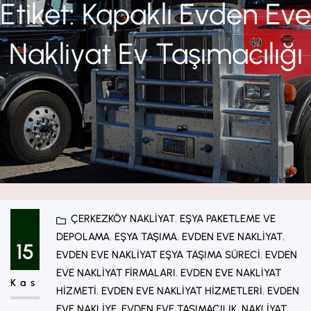
Etiket:
Kapaklı Evden Eve
Nakliyat Ev Taşımacılığı
ÇERKEZKÖY NAKLIYAT
, 
EŞYA PAKETLEME VE
DEPOLAMA
, 
EŞYA TAŞIMA
, 
EVDEN EVE NAKLIYAT
, 
15
EVDEN EVE NAKLIYAT EŞYA TAŞIMA SÜRECI
, 
EVDEN
EVE NAKLIYAT FIRMALARI
, 
EVDEN EVE NAKLIYAT
Kas
HIZMETI
, 
EVDEN EVE NAKLIYAT HIZMETLERI
, 
EVDEN
EVE NAKLIYE
, 
EVDEN EVE TAŞIMACILIK
, 
NAKLIYAT