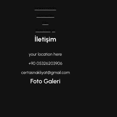
Hakkımızda
Hizmetler
Filo
Bize Ulaşın
İletişim
your location here
+90 05326203906
certasnakliyat@gmail.com
Foto Galeri