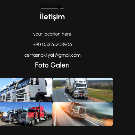
Bize Ulaşın
İletişim
your location here
+90 05326203906
certasnakliyat@gmail.com
Foto Galeri