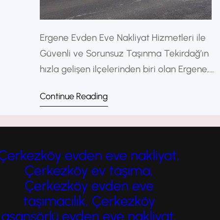
Ergene Evden Eve Nakliyat Hizmetleri ile
Güvenli ve Sorunsuz Taşınma Tekirdağ’ın
hızla gelişen ilçelerinden biri olan Ergene,
hem konut hem de sanayi yatırımlarıyla
Continue Reading
dikkat çekmektedir. Bu gelişimle birlikte
taşınma ihtiyacı da artmakta, Ergenede
evden eve nakliyat hizmetleri büyük
önem kazanmaktadır. Profesyonel nakliyat
Çerkezköy evden eve nakliyat,
firmaları sayesinde taşınma süreci artık
Çerkezköy ev taşıma,
çok daha hızlı, güvenli ve stressiz bir hale…
Çerkezköy evden eve
taşımacılık, Çerkezköy
asansörlü evden eve nakliyat,