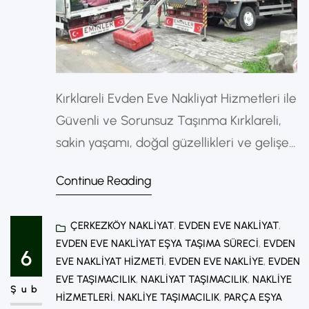
Kırklareli Evden Eve Nakliyat Hizmetleri ile
Güvenli ve Sorunsuz Taşınma Kırklareli,
sakin yaşamı, doğal güzellikleri ve gelişen
yerleşim alanlarıyla son yıllarda taşınma
Continue Reading
talebinin arttığı şehirler arasında yer
almaktadır. Bu nedenle Kırklareliye evden
ÇERKEZKÖY NAKLIYAT
, 
EVDEN EVE NAKLIYAT
, 
eve nakliyat hizmetleri, hem şehir içi hem
EVDEN EVE NAKLIYAT EŞYA TAŞIMA SÜRECI
, 
EVDEN
de şehirler arası taşınmalarda büyük
6
EVE NAKLIYAT HIZMETI
, 
EVDEN EVE NAKLIYE
, 
EVDEN
önem taşır. Kırklareli Evden Eve Nakliyat
EVE TAŞIMACILIK
, 
NAKLIYAT TAŞIMACILIK
, 
NAKLIYE
Şub
Nedir? Evden eve nakliyat; eşyaların…
HIZMETLERI
, 
NAKLIYE TAŞIMACILIK
, 
PARÇA EŞYA