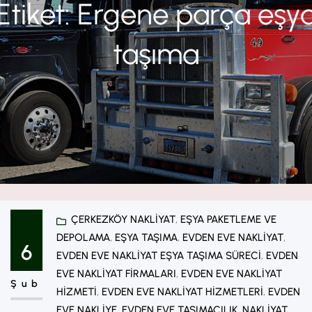
Etiket:
Ergene parça eşy
taşıma
ÇERKEZKÖY NAKLIYAT
, 
EŞYA PAKETLEME VE
DEPOLAMA
, 
EŞYA TAŞIMA
, 
EVDEN EVE NAKLIYAT
, 
6
EVDEN EVE NAKLIYAT EŞYA TAŞIMA SÜRECI
, 
EVDEN
EVE NAKLIYAT FIRMALARI
, 
EVDEN EVE NAKLIYAT
Şub
HIZMETI
, 
EVDEN EVE NAKLIYAT HIZMETLERI
, 
EVDEN
EVE NAKLIYE
, 
EVDEN EVE TAŞIMACILIK
, 
NAKLIYAT