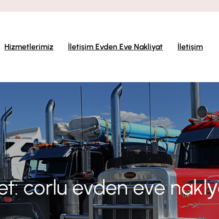
Hizmetlerimiz
İletişim Evden Eve Nakliyat
İletişim
et:
corlu evden eve naklу