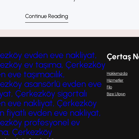
aza indirmek isteyen bireyler 
Continue Reading
nakliyat hizmetlerine yönelm
eve taşımacılık firmaları, güve
ezköy evden eve nakliyat,
Çertaş N
öne çıkmaktadır. Çerkezköy…
ezköy ev taşıma, Çerkezköy
n eve taşımacılık,
Hakkımızda
Hizmetler
ezköy asansörlü evden eve
Filo
yat, Çerkezköy sigortalı
Bize Ulaşın
n eve nakliyat, Çerkezköy
 fiyatlı evden eve nakliyat,
ezköy profesyonel ev
ma, Çerkezköy