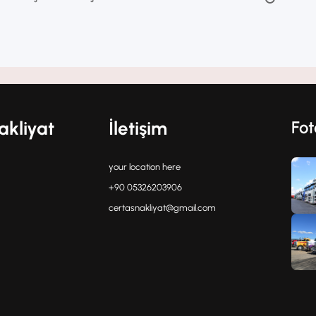
ve işletmeler, profesyonel evden eve
ektedir. Bu noktada Çerkezköy evden
nli, hızlı ve ekonomik çözümler sunara
akliyat
İletişim
Fot
your location here
+90 05326203906
certasnakliyat@gmail.com