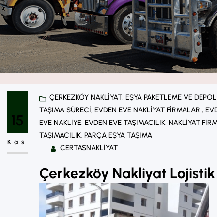
ÇERKEZKÖY NAKLIYAT
, 
EŞYA PAKETLEME VE DEPO
TAŞIMA SÜRECI
, 
EVDEN EVE NAKLIYAT FIRMALARI
, 
EVD
15
EVE NAKLIYE
, 
EVDEN EVE TAŞIMACILIK
, 
NAKLIYAT FIR
TAŞIMACILIK
, 
PARÇA EŞYA TAŞIMA
Kas
CERTASNAKLIYAT
Çerkezköy Nakliyat Lojistik