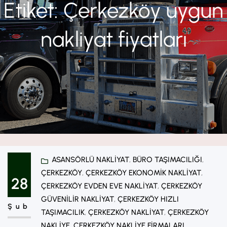
Etiket:
Çerkezköy uygun
nakliyat fiyatları
ASANSÖRLÜ NAKLIYAT
, 
BÜRO TAŞIMACILIĞI
, 
ÇERKEZKÖY
, 
ÇERKEZKÖY EKONOMIK NAKLIYAT
, 
28
ÇERKEZKÖY EVDEN EVE NAKLIYAT
, 
ÇERKEZKÖY
GÜVENILIR NAKLIYAT
, 
ÇERKEZKÖY HIZLI
Şub
TAŞIMACILIK
, 
ÇERKEZKÖY NAKLIYAT
, 
ÇERKEZKÖY
NAKLIYE
, 
ÇERKEZKÖY NAKLIYE FIRMALARI
, 