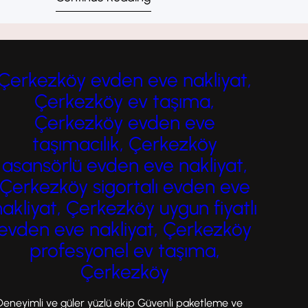
sınırları içerisinde ev, ofis ve iş yeri
taşımacılığını kapsar. Özellikle son yıllarda
artan nüfus ve sanayi yatırımları sayesinde
taşınma ihtiyacı ciddi şekilde yükselmiştir.
Çerkezköy evden eve nakliyat,
Bu nedenle profesyonel şehir içi nakliyat
Çerkezköy ev taşıma,
firmalarına olan talep de her geçen…
Çerkezköy evden eve
taşımacılık, Çerkezköy
asansörlü evden eve nakliyat,
Çerkezköy sigortalı evden eve
nakliyat, Çerkezköy uygun fiyatlı
evden eve nakliyat, Çerkezköy
profesyonel ev taşıma,
Çerkezköy
Deneyimli ve güler yüzlü ekip Güvenli paketleme ve