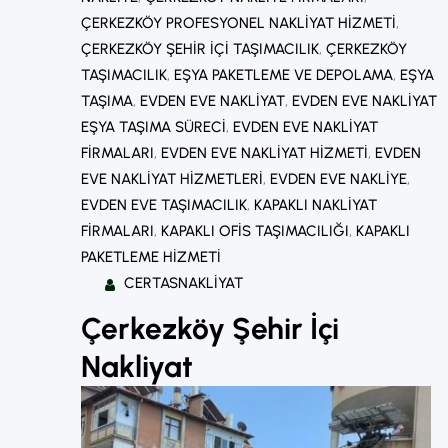
ÇERKEZKÖY PROFESYONEL NAKLIYAT HIZMETI
, 
ÇERKEZKÖY ŞEHIR IÇI TAŞIMACILIK
, 
ÇERKEZKÖY
TAŞIMACILIK
, 
EŞYA PAKETLEME VE DEPOLAMA
, 
EŞYA
TAŞIMA
, 
EVDEN EVE NAKLIYAT
, 
EVDEN EVE NAKLIYAT
EŞYA TAŞIMA SÜRECI
, 
EVDEN EVE NAKLIYAT
FIRMALARI
, 
EVDEN EVE NAKLIYAT HIZMETI
, 
EVDEN
EVE NAKLIYAT HIZMETLERI
, 
EVDEN EVE NAKLIYE
, 
EVDEN EVE TAŞIMACILIK
, 
KAPAKLI NAKLIYAT
FIRMALARI
, 
KAPAKLI OFIS TAŞIMACILIĞI
, 
KAPAKLI
PAKETLEME HIZMETI
CERTASNAKLIYAT
Çerkezköy Şehir İçi
Nakliyat