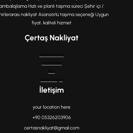
ambalajlama Hızlı ve planlı taşıma süreci Şehir içi /
hirlerarası nakliyat Asansörlü taşıma seçeneği Uygun
fiyat, kaliteli hizmet
Çertaş Nakliyat
Hakkımızda
Hizmetler
Filo
Bize Ulaşın
İletişim
your location here
+90 05326203906
certasnakliyat@gmail.com