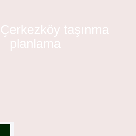
:
Çerkezköy taşınma
planlama