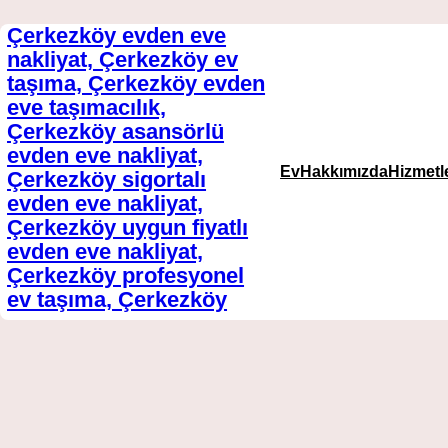
Çerkezköy evden eve
İçeriğe
nakliyat, Çerkezköy ev
taşıma, Çerkezköy evden
geç
eve taşımacılık,
Çerkezköy asansörlü
evden eve nakliyat,
Ev
Hakkımızda
Hizmetl
Çerkezköy sigortalı
evden eve nakliyat,
Çerkezköy uygun fiyatlı
evden eve nakliyat,
Çerkezköy profesyonel
ev taşıma, Çerkezköy