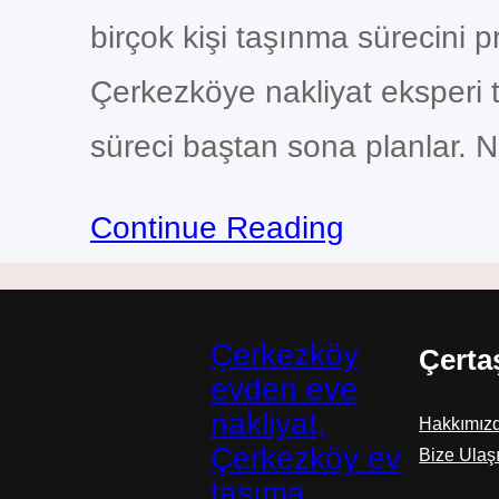
birçok kişi taşınma sürecini 
Çerkezköye nakliyat eksperi 
süreci baştan sona planlar. 
Continue Reading
Çerkezköy
Çerta
evden eve
nakliyat,
Hakkımız
Çerkezköy ev
Bize Ulaş
taşıma,