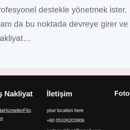
profesyonel destekle yönetmek ister.
tam da bu noktada devreye girer ve
Nakliyat…
ş Nakliyat
İletişim
Foto
da
Hizmetler
Filo
your location here
ın
+90 05326203906