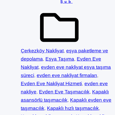
Şub
Çerkezköy Nakliyat
, 
eşya paketleme ve
depolama
, 
Eşya Taşıma
, 
Evden Eve
Nakliyat
, 
evden eve nakliyat eşya taşıma
süreci
, 
evden eve nakliyat firmaları
, 
Evden Eve Nakliyat Hizmeti
, 
evden eve
nakliye
, 
Evden Eve Taşımacılık
, 
Kapaklı
asansörlü taşımacılık
, 
Kapaklı evden eve
taşımacılık
, 
Kapaklı hızlı taşımacılık
, 