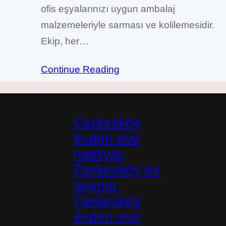
ofis eşyalarınızı uygun ambalaj
malzemeleriyle sarması ve kolilemesidir.
Ekip, her…
Continue Reading
Çerkezköy
evden eve
nakliyat,
Çerkezköy ev
taşıma,
Çerkezköy
evden eve