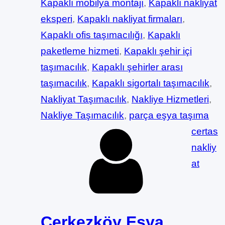
Kapaklı mobilya montajı
, 
Kapaklı nakliyat
eksperi
, 
Kapaklı nakliyat firmaları
, 
Kapaklı ofis taşımacılığı
, 
Kapaklı
paketleme hizmeti
, 
Kapaklı şehir içi
taşımacılık
, 
Kapaklı şehirler arası
taşımacılık
, 
Kapaklı sigortalı taşımacılık
, 
Nakliyat Taşımacılık
, 
Nakliye Hizmetleri
, 
Nakliye Taşımacılık
, 
parça eşya taşıma
certas
nakliy
at
Çerkezköy Eşya