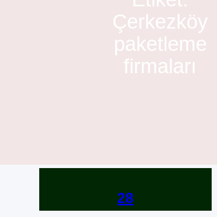
Çerkezköy
paketleme
firmaları
28