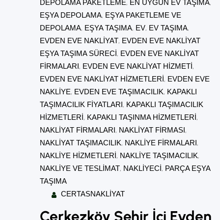
DEPOLAMA PAKETLEME
, 
EN UYGUN EV TAŞIMA
, 
EŞYA DEPOLAMA
, 
EŞYA PAKETLEME VE
DEPOLAMA
, 
EŞYA TAŞIMA
, 
EV
, 
EV TAŞIMA
, 
EVDEN EVE NAKLIYAT
, 
EVDEN EVE NAKLIYAT
EŞYA TAŞIMA SÜRECI
, 
EVDEN EVE NAKLIYAT
FIRMALARI
, 
EVDEN EVE NAKLIYAT HIZMETI
, 
EVDEN EVE NAKLIYAT HIZMETLERI
, 
EVDEN EVE
NAKLIYE
, 
EVDEN EVE TAŞIMACILIK
, 
KAPAKLI
TAŞIMACILIK FIYATLARI
, 
KAPAKLI TAŞIMACILIK
HIZMETLERI
, 
KAPAKLI TAŞINMA HIZMETLERI
, 
NAKLIYAT FIRMALARI
, 
NAKLIYAT FIRMASI
, 
NAKLIYAT TAŞIMACILIK
, 
NAKLIYE FIRMALARI
, 
NAKLIYE HIZMETLERI
, 
NAKLIYE TAŞIMACILIK
, 
NAKLIYE VE TESLIMAT
, 
NAKLIYECI
, 
PARÇA EŞYA
TAŞIMA
CERTASNAKLIYAT
Çerkezköy Şehir İçi Evden