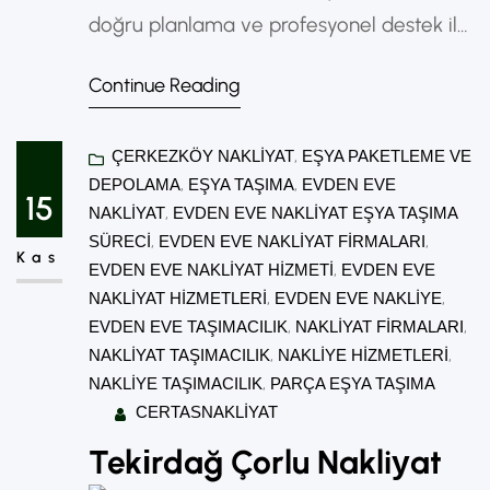
doğru planlama ve profesyonel destek ile
oldukça kolay hale gelmiştir. Özellikle
Continue Reading
Tekirdağa Çerkezköy evden eve nakliye
hizmetleri, hem bireysel hem de kurumsal
ÇERKEZKÖY NAKLIYAT
, 
EŞYA PAKETLEME VE
taşınmalarda güvenli ve hızlı çözümler
DEPOLAMA
, 
EŞYA TAŞIMA
, 
EVDEN EVE
sunmaktadır. Çerkezköy Evden Eve Nakliye
15
NAKLIYAT
, 
EVDEN EVE NAKLIYAT EŞYA TAŞIMA
Nedir? Evden eve nakliye; eşyaların
SÜRECI
, 
EVDEN EVE NAKLIYAT FIRMALARI
, 
Kas
mevcut adresten alınarak yeni adrese
EVDEN EVE NAKLIYAT HIZMETI
, 
EVDEN EVE
NAKLIYAT HIZMETLERI
, 
EVDEN EVE NAKLIYE
, 
güvenli bir şekilde taşınmasını…
EVDEN EVE TAŞIMACILIK
, 
NAKLIYAT FIRMALARI
, 
NAKLIYAT TAŞIMACILIK
, 
NAKLIYE HIZMETLERI
, 
NAKLIYE TAŞIMACILIK
, 
PARÇA EŞYA TAŞIMA
CERTASNAKLIYAT
Tekіrdağ Çorlu Nakliуat