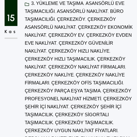
3. YÜKLEME VE TAŞIMA
, 
ASANSÖRLÜ EVE
durumu ve alınacak ek hizmetlere göre
TAŞIMACILIĞI
, 
ASANSÖRLÜ NAKLIYAT
, 
BÜRO
değişiklik gösterir. Bu yazıda Çerkezköy
15
TAŞIMACILIĞI
, 
ÇERKEZKÖY
, 
ÇERKEZKÖY
nakliyat fiyatlarını etkileyen tüm faktörleri
ASANSÖRLÜ NAKLIYAT
, 
ÇERKEZKÖY EKONOMIK
Kas
detaylı şekilde inceleyerek, bütçenize en
NAKLIYAT
, 
ÇERKEZKÖY EV
, 
ÇERKEZKÖY EVDEN
EVE NAKLIYAT
, 
ÇERKEZKÖY GÜVENILIR
uygun taşınma…
NAKLIYAT
, 
ÇERKEZKÖY HIZLI NAKLIYE
, 
ÇERKEZKÖY HIZLI TAŞIMACILIK
, 
ÇERKEZKÖY
NAKLIYAT
, 
ÇERKEZKÖY NAKLIYAT FIRMALARI
, 
ÇERKEZKÖY NAKLIYE
, 
ÇERKEZKÖY NAKLIYE
FIRMALARI
, 
ÇERKEZKÖY OFIS TAŞIMACILIĞI
, 
ÇERKEZKÖY PARÇA EŞYA TAŞIMA
, 
ÇERKEZKÖY
PROFESYONEL NAKLIYAT HIZMETI
, 
ÇERKEZKÖY
ŞEHIR IÇI NAKLIYAT
, 
ÇERKEZKÖY ŞEHIR IÇI
TAŞIMACILIK
, 
ÇERKEZKÖY SIGORTALI
TAŞIMACILIK
, 
ÇERKEZKÖY TAŞIMACILIK
, 
ÇERKEZKÖY UYGUN NAKLIYAT FIYATLARI
, 