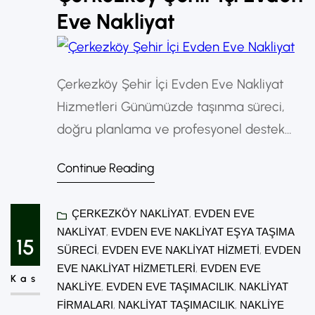
Eve Nakliyat
Çerkezköy Şehir İçi Evden Eve Nakliyat
Hizmetleri Günümüzde taşınma süreci,
doğru planlama ve profesyonel destek
olmadan oldukça stresli ve yorucu olabilir.
Continue Reading
Özellikle Çerkezköy gibi hızla gelişen
bölgelerde ev değişikliği sık yaşanır. Bu
ÇERKEZKÖY NAKLIYAT
, 
EVDEN EVE
noktada Çerkezköyde şehir içi evden eve
NAKLIYAT
, 
EVDEN EVE NAKLIYAT EŞYA TAŞIMA
nakliyat hizmetleri, güvenli ve hızlı
15
SÜRECI
, 
EVDEN EVE NAKLIYAT HIZMETI
, 
EVDEN
taşınmanın en önemli anahtarı haline gelir.
EVE NAKLIYAT HIZMETLERI
, 
EVDEN EVE
Kas
Çerkezköyde Şehir İçi Evden Eve Nakliyat…
NAKLIYE
, 
EVDEN EVE TAŞIMACILIK
, 
NAKLIYAT
FIRMALARI
, 
NAKLIYAT TAŞIMACILIK
, 
NAKLIYE