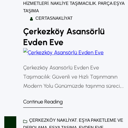
HIZMETLERI
, 
NAKLIYE TAŞIMACILIK
, 
PARÇA EŞYA
TAŞIMA
CERTASNAKLIYAT
Çerkezköy Asansörlü
Evden Eve
Çerkezköy Asansörlü Evden Eve
Taşımacılık: Güvenli ve Hızlı Taşınmanın
Modern Yolu Günümüzde taşınma süreci,
doğru yöntemler kullanılmadığında
Continue Reading
oldukça yorucu ve stresli olabilir. Özellikle
yüksek katlı binalarda yaşayanlar için
ÇERKEZKÖY NAKLIYAT
, 
EŞYA PAKETLEME VE
eşyaların zarar görmeden taşınması
DEPOLAMA
, 
EŞYA TAŞIMA
, 
EVDEN EVE