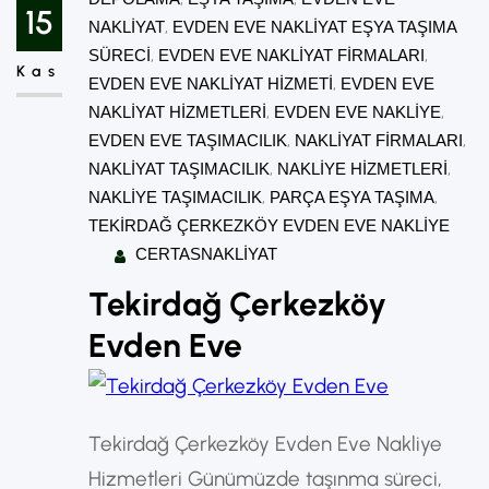
büyük önem taşır. Bu noktada
15
NAKLIYAT
, 
EVDEN EVE NAKLIYAT EŞYA TAŞIMA
Çerkezköyda asansörlü evden eve
SÜRECI
, 
EVDEN EVE NAKLIYAT FIRMALARI
, 
Kas
taşımacılık hizmetleri, modern ve pratik
EVDEN EVE NAKLIYAT HIZMETI
, 
EVDEN EVE
NAKLIYAT HIZMETLERI
, 
EVDEN EVE NAKLIYE
, 
çözümler sunarak taşınmayı hem kolay
EVDEN EVE TAŞIMACILIK
, 
NAKLIYAT FIRMALARI
, 
hem de güvenli hale…
NAKLIYAT TAŞIMACILIK
, 
NAKLIYE HIZMETLERI
, 
NAKLIYE TAŞIMACILIK
, 
PARÇA EŞYA TAŞIMA
, 
TEKIRDAĞ ÇERKEZKÖY EVDEN EVE NAKLIYE
CERTASNAKLIYAT
Tekirdağ Çerkezköy
Evden Eve
Tekirdağ Çerkezköy Evden Eve Nakliye
Hizmetleri Günümüzde taşınma süreci,