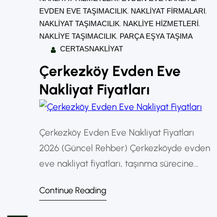
EVDEN EVE TAŞIMACILIK
, 
NAKLIYAT FIRMALARI
, 
NAKLIYAT TAŞIMACILIK
, 
NAKLIYE HIZMETLERI
, 
NAKLIYE TAŞIMACILIK
, 
PARÇA EŞYA TAŞIMA
CERTASNAKLIYAT
Çerkezköy Evden Eve
Nakliyat Fiyatları
Çerkezköy Evden Eve Nakliyat Fiyatları
2026 (Güncel Rehber) Çerkezköyde evden
eve nakliyat fiyatları, taşınma sürecine
girecek olan kişiler için en çok merak
Continue Reading
edilen konuların başında gelir. Taşınma
maliyetleri; mesafe, eşya miktarı, kat