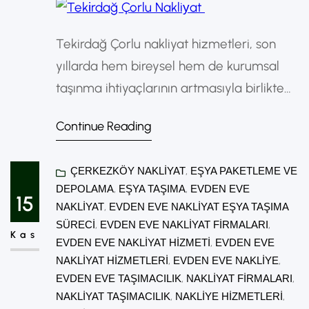
Tekirdağ Çorlu nakliyat hizmetleri, son
yıllarda hem bireysel hem de kurumsal
taşınma ihtiyaçlarının artmasıyla birlikte
büyük bir gelişim göstermiştir. Çorlu,
Continue Reading
sanayi ve ticaret açısından önemli bir
merkez olduğu için taşımacılık sektörü de
ÇERKEZKÖY NAKLIYAT
, 
EŞYA PAKETLEME VE
oldukça hareketlidir. Bu durum,
DEPOLAMA
, 
EŞYA TAŞIMA
, 
EVDEN EVE
profesyonel ve güvenilir nakliyat
15
NAKLIYAT
, 
EVDEN EVE NAKLIYAT EŞYA TAŞIMA
firmalarına olan talebi sürekli
SÜRECI
, 
EVDEN EVE NAKLIYAT FIRMALARI
, 
Kas
artırmaktadır. Çorlu’da nakliyat hizmetleri
EVDEN EVE NAKLIYAT HIZMETI
, 
EVDEN EVE
NAKLIYAT HIZMETLERI
, 
EVDEN EVE NAKLIYE
, 
denildiğinde akla ilk olarak evden eve
EVDEN EVE TAŞIMACILIK
, 
NAKLIYAT FIRMALARI
, 
taşımacılık…
NAKLIYAT TAŞIMACILIK
, 
NAKLIYE HIZMETLERI
, 