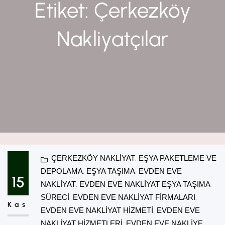
Etiket:
Çerkezköy
Nakliyatçılar
ÇERKEZKÖY NAKLIYAT
, 
EŞYA PAKETLEME VE
DEPOLAMA
, 
EŞYA TAŞIMA
, 
EVDEN EVE
15
NAKLIYAT
, 
EVDEN EVE NAKLIYAT EŞYA TAŞIMA
SÜRECI
, 
EVDEN EVE NAKLIYAT FIRMALARI
, 
Kas
EVDEN EVE NAKLIYAT HIZMETI
, 
EVDEN EVE
NAKLIYAT HIZMETLERI
, 
EVDEN EVE NAKLIYE
, 