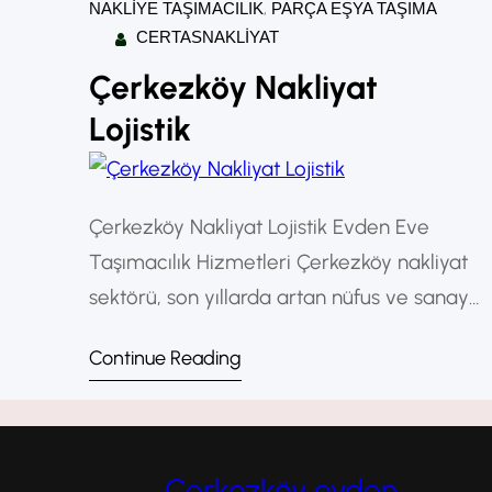
NAKLIYE TAŞIMACILIK
, 
PARÇA EŞYA TAŞIMA
CERTASNAKLIYAT
Çerkezköy Nakliyat
Lojistik
Çerkezköy Nakliyat Lojistik Evden Eve
Taşımacılık Hizmetleri Çerkezköy nakliyat
sektörü, son yıllarda artan nüfus ve sanayi
gelişimi ile birlikte büyük bir ivme
Continue Reading
kazanmıştır. Taşınma sürecinin zorluğunu
en aza indirmek isteyen bireyler ve
işletmeler, profesyonel evden eve nakliyat
hizmetlerine yönelmektedir. Bu noktada
Çerkezköy evden