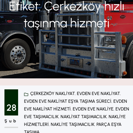
Etiket:
Çerkezköy hızlı
taşınma hizmeti
ÇERKEZKÖY NAKLIYAT
, 
EVDEN EVE NAKLIYAT
, 
EVDEN EVE NAKLIYAT EŞYA TAŞIMA SÜRECI
, 
EVDEN
28
EVE NAKLIYAT HIZMETI
, 
EVDEN EVE NAKLIYE
, 
EVDEN
EVE TAŞIMACILIK
, 
NAKLIYAT TAŞIMACILIK
, 
NAKLIYE
Şub
HIZMETLERI
, 
NAKLIYE TAŞIMACILIK
, 
PARÇA EŞYA
TAŞIMA