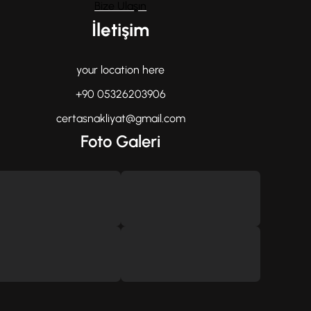
Bize Ulaşın
İletişim
your location here
+90 05326203906
certasnakliyat@gmail.com
Foto Galeri