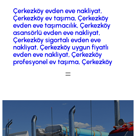
Çerkezköy evden eve nakliyat,
İçeriğe
Çerkezköy ev taşıma, Çerkezköy
geç
evden eve taşımacılık, Çerkezköy
asansörlü evden eve nakliyat,
Çerkezköy sigortalı evden eve
nakliyat, Çerkezköy uygun fiyatlı
evden eve nakliyat, Çerkezköy
profesyonel ev taşıma, Çerkezköy
Fiyatlandırma / Teklif Al