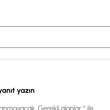
yanıt yazın
nlanmayacak.
Gerekli alanlar
*
ile