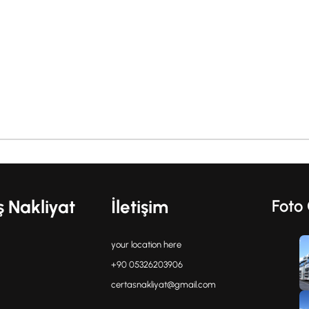
ş Nakliyat
İletişim
Foto 
your location here
+90 05326203906
certasnakliyat@gmail.com