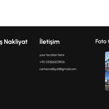
ş Nakliyat
İletişim
Foto 
your location here
+90 05326203906
certasnakliyat@gmail.com