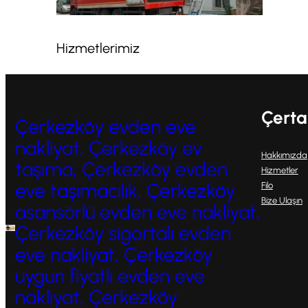
Hizmetlerimiz
Çerta
Çerkezköy evden eve
nakliyat, Çerkezköy ev
Hakkımızda
taşıma, Çerkezköy evden
Hizmetler
eve taşımacılık, Çerkezköy
Filo
Bize Ulaşın
asansörlü evden eve nakliyat,
Çerkezköy sigortalı evden
eve nakliyat, Çerkezköy
uygun fiyatlı evden eve
nakliyat, Çerkezköy