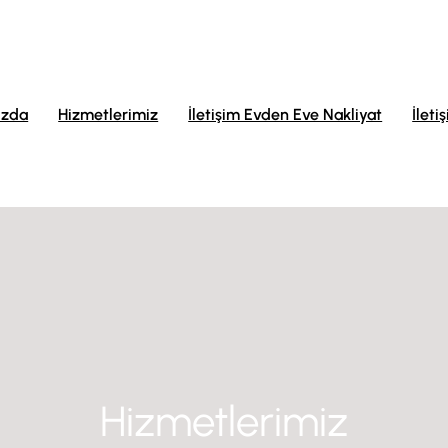
ızda
Hizmetlerimiz
İletişim Evden Eve Nakliyat
İleti
Hizmetlerimiz