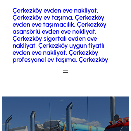
Çerkezköy evden eve nakliyat,
İçeriğe
Çerkezköy ev taşıma, Çerkezköy
geç
evden eve taşımacılık, Çerkezköy
asansörlü evden eve nakliyat,
Çerkezköy sigortalı evden eve
nakliyat, Çerkezköy uygun fiyatlı
evden eve nakliyat, Çerkezköy
profesyonel ev taşıma, Çerkezköy
Fiyatlandırma / Teklif Al