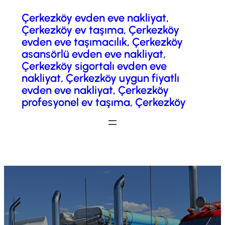
Çerkezköy evden eve nakliyat,
İçeriğe
Çerkezköy ev taşıma, Çerkezköy
geç
evden eve taşımacılık, Çerkezköy
asansörlü evden eve nakliyat,
Çerkezköy sigortalı evden eve
nakliyat, Çerkezköy uygun fiyatlı
evden eve nakliyat, Çerkezköy
profesyonel ev taşıma, Çerkezköy
Fiyatlandırma / Teklif Al