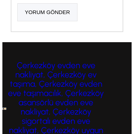
Çerkezköy evden eve
nakliyat, Çerkezköy ev
taşıma, Çerkezköy evden
eve taşımacılık, Çerkezköy
asansörlü evden eve
nakliyat, Çerkezköy
sigortalı evden eve
nakliyat, Çerkezköy uygun