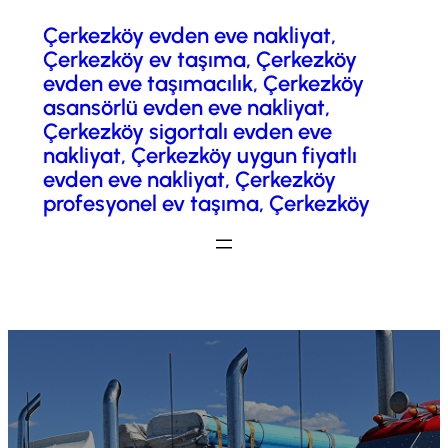
Çerkezköy evden eve nakliyat,
İçeriğe
Çerkezköy ev taşıma, Çerkezköy
geç
evden eve taşımacılık, Çerkezköy
asansörlü evden eve nakliyat,
Çerkezköy sigortalı evden eve
nakliyat, Çerkezköy uygun fiyatlı
evden eve nakliyat, Çerkezköy
profesyonel ev taşıma, Çerkezköy
Fiyatlandırma / Teklif Al