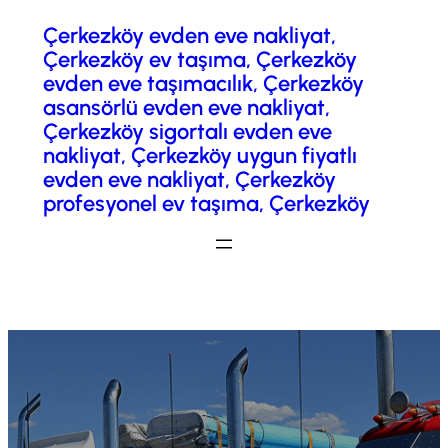
Çerkezköy evden eve nakliyat,
İçeriğe
Çerkezköy ev taşıma, Çerkezköy
geç
evden eve taşımacılık, Çerkezköy
asansörlü evden eve nakliyat,
Çerkezköy sigortalı evden eve
nakliyat, Çerkezköy uygun fiyatlı
evden eve nakliyat, Çerkezköy
profesyonel ev taşıma, Çerkezköy
Fiyatlandırma / Teklif Al