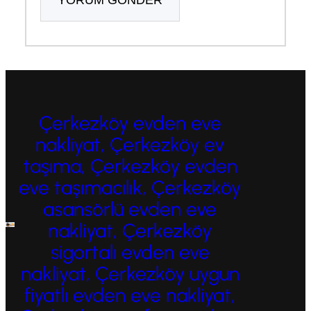
Çerkezköy evden eve
nakliyat, Çerkezköy ev
taşıma, Çerkezköy evden
eve taşımacılık, Çerkezköy
asansörlü evden eve
nakliyat, Çerkezköy
sigortalı evden eve
nakliyat, Çerkezköy uygun
fiyatlı evden eve nakliyat,