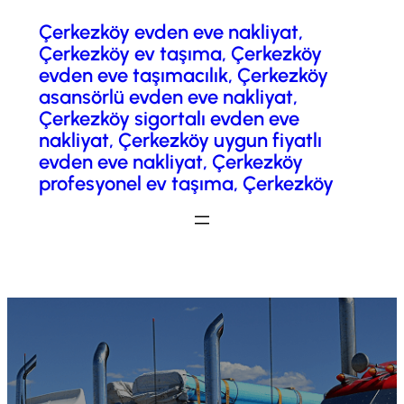
Çerkezköy evden eve nakliyat,
İçeriğe
Çerkezköy ev taşıma, Çerkezköy
geç
evden eve taşımacılık, Çerkezköy
asansörlü evden eve nakliyat,
Çerkezköy sigortalı evden eve
nakliyat, Çerkezköy uygun fiyatlı
evden eve nakliyat, Çerkezköy
profesyonel ev taşıma, Çerkezköy
Fiyatlandırma / Teklif Al