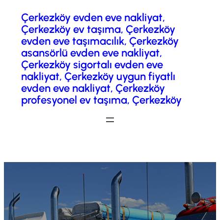
Çerkezköy evden eve nakliyat,
İçeriğe
Çerkezköy ev taşıma, Çerkezköy
geç
evden eve taşımacılık, Çerkezköy
asansörlü evden eve nakliyat,
Çerkezköy sigortalı evden eve
nakliyat, Çerkezköy uygun fiyatlı
evden eve nakliyat, Çerkezköy
profesyonel ev taşıma, Çerkezköy
Fiyatlandırma / Teklif Al