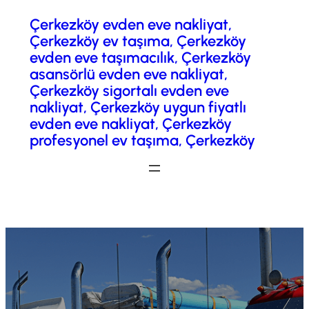
Çerkezköy evden eve nakliyat,
İçeriğe
Çerkezköy ev taşıma, Çerkezköy
geç
evden eve taşımacılık, Çerkezköy
asansörlü evden eve nakliyat,
Çerkezköy sigortalı evden eve
nakliyat, Çerkezköy uygun fiyatlı
evden eve nakliyat, Çerkezköy
profesyonel ev taşıma, Çerkezköy
Fiyatlandırma / Teklif Al