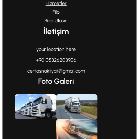
Hizmetler
Filo
Bize Ulaşın
İletişim
your location here
+90 05326203906
certasnakliyat@gmail.com
Foto Galeri