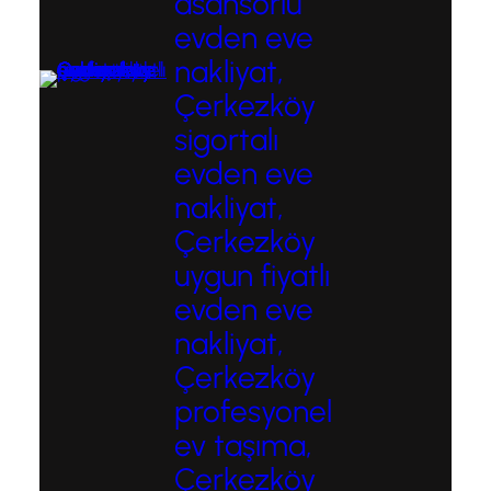
asansörlü
evden eve
nakliyat,
Çerkezköy
sigortalı
evden eve
nakliyat,
Çerkezköy
uygun fiyatlı
evden eve
nakliyat,
Çerkezköy
profesyonel
ev taşıma,
Çerkezköy