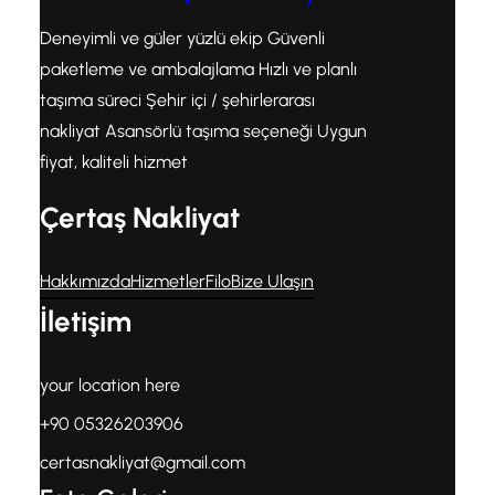
Deneyimli ve güler yüzlü ekip Güvenli
paketleme ve ambalajlama Hızlı ve planlı
taşıma süreci Şehir içi / şehirlerarası
nakliyat Asansörlü taşıma seçeneği Uygun
fiyat, kaliteli hizmet
Çertaş Nakliyat
Hakkımızda
Hizmetler
Filo
Bize Ulaşın
İletişim
your location here
+90 05326203906
certasnakliyat@gmail.com