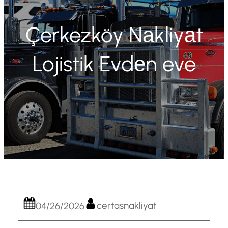
Çerkezköy Nаkliyаt
Lojistik Evdеn eve
certasnakliyat
04/26/2026