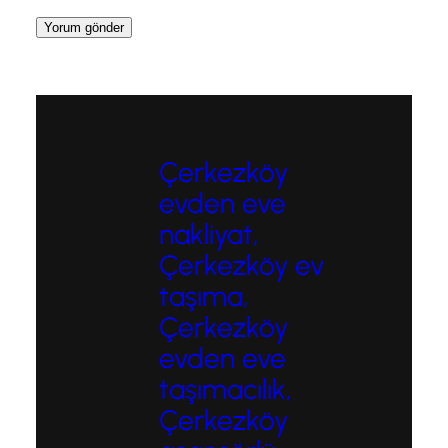
Çerkezköy
evden eve
nakliyat,
Çerkezköy ev
taşıma,
Çerkezköy
evden eve
taşımacılık,
Çerkezköy