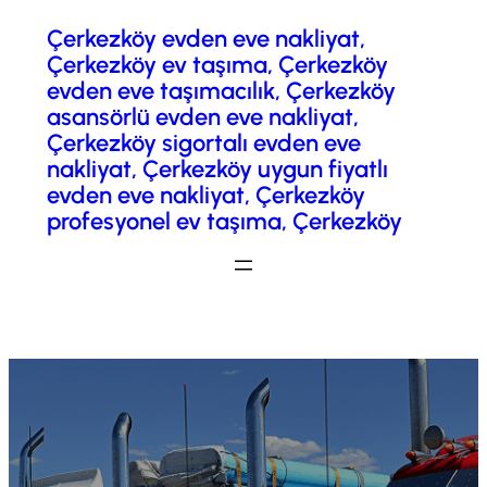
Çerkezköy evden eve nakliyat,
İçeriğe
Çerkezköy ev taşıma, Çerkezköy
geç
evden eve taşımacılık, Çerkezköy
asansörlü evden eve nakliyat,
Çerkezköy sigortalı evden eve
nakliyat, Çerkezköy uygun fiyatlı
evden eve nakliyat, Çerkezköy
profesyonel ev taşıma, Çerkezköy
Fiyatlandırma / Teklif Al