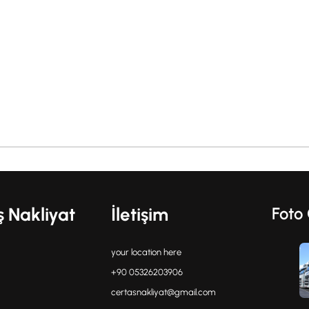
ş Nakliyat
İletişim
Foto 
your location here
+90 05326203906
certasnakliyat@gmail.com