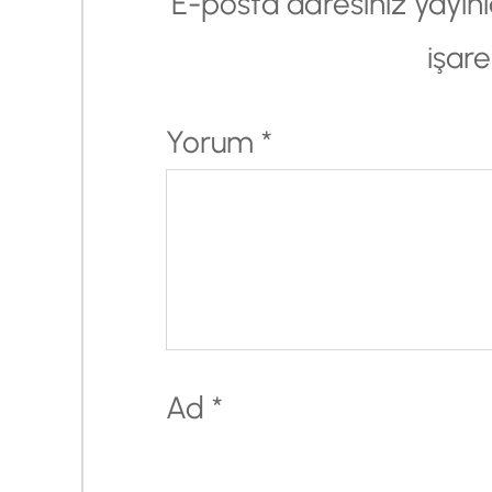
E-posta adresiniz yayı
işare
Yorum
*
Ad
*