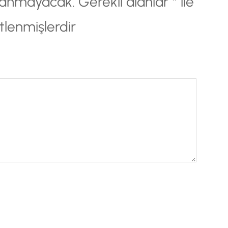
nlanmayacak.
Gerekli alanlar
*
ile
tlenmişlerdir