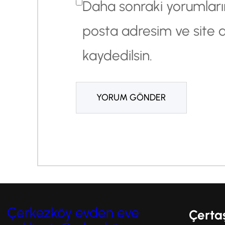
Daha sonraki yorumlarım
posta adresim ve site 
kaydedilsin.
Çerkezköy evden eve
Çerta