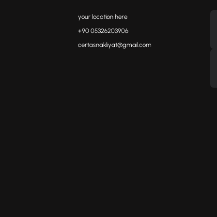
your location here
+90 05326203906
certasnakliyat@gmail.com