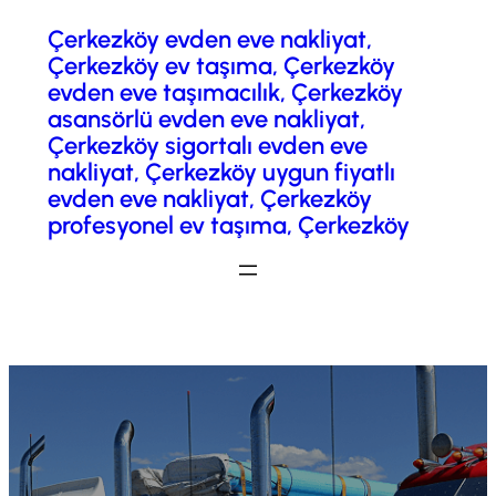
Çerkezköy evden eve nakliyat,
İçeriğe
Çerkezköy ev taşıma, Çerkezköy
geç
evden eve taşımacılık, Çerkezköy
asansörlü evden eve nakliyat,
Çerkezköy sigortalı evden eve
nakliyat, Çerkezköy uygun fiyatlı
evden eve nakliyat, Çerkezköy
profesyonel ev taşıma, Çerkezköy
Fiyatlandırma / Teklif Al