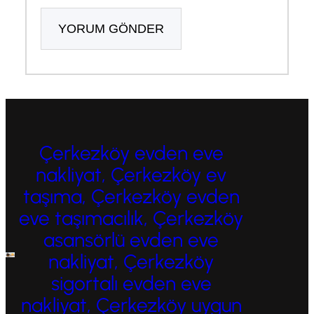
Çerkezköy evden eve
nakliyat, Çerkezköy ev
taşıma, Çerkezköy evden
eve taşımacılık, Çerkezköy
asansörlü evden eve
nakliyat, Çerkezköy
sigortalı evden eve
nakliyat, Çerkezköy uygun