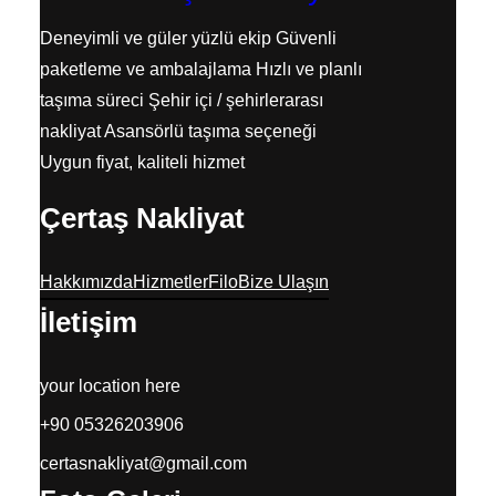
Deneyimli ve güler yüzlü ekip Güvenli
paketleme ve ambalajlama Hızlı ve planlı
taşıma süreci Şehir içi / şehirlerarası
nakliyat Asansörlü taşıma seçeneği
Uygun fiyat, kaliteli hizmet
Çertaş Nakliyat
Hakkımızda
Hizmetler
Filo
Bize Ulaşın
İletişim
your location here
+90 05326203906
certasnakliyat@gmail.com