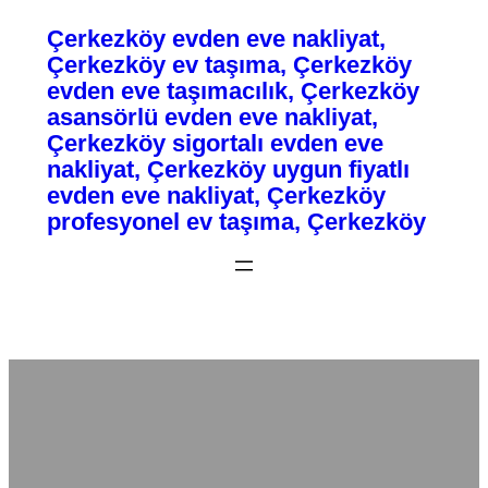
Çerkezköy evden eve nakliyat,
İçeriğe
Çerkezköy ev taşıma, Çerkezköy
geç
evden eve taşımacılık, Çerkezköy
asansörlü evden eve nakliyat,
Çerkezköy sigortalı evden eve
nakliyat, Çerkezköy uygun fiyatlı
evden eve nakliyat, Çerkezköy
profesyonel ev taşıma, Çerkezköy
Fiyatlandırma / Teklif Al