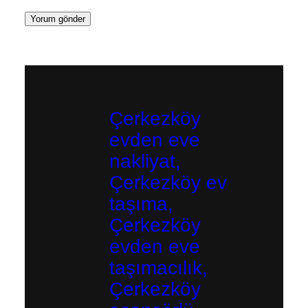
Çerkezköy
evden eve
nakliyat,
Çerkezköy ev
taşıma,
Çerkezköy
evden eve
taşımacılık,
Çerkezköy